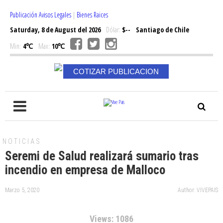
Publicación Avisos Legales
|
Bienes Raices
Saturday, 8 de August del 2026
Dólar:
$--
Santiago de Chile
Min:
4℃
Max:
10℃
COTIZAR PUBLICACION
NOTICIAS
Seremi de Salud realizará sumario tras
incendio en empresa de Malloco
Marzo 5, 2020
Author: VIVEPAIS
Views: 1086