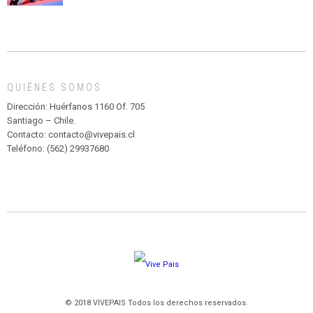
CIRCENSE
INFANTIL
DE
MADAGASCAR
EN
EL
QUIÉNES SOMOS
PARQUE
HURATDO
Dirección: Huérfanos 1160 Of. 705
Santiago – Chile.
Contacto: contacto@vivepais.cl
Teléfono: (562) 29937680
© 2018 VIVEPAIS Todos los derechos reservados.