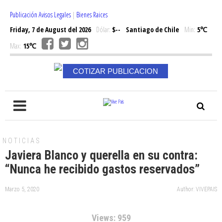
Publicación Avisos Legales
|
Bienes Raices
Friday, 7 de August del 2026
Dólar:
$--
Santiago de Chile
Min:
5℃
Max:
15℃
COTIZAR PUBLICACION
NOTICIAS
Javiera Blanco y querella en su contra:
“Nunca he recibido gastos reservados”
Marzo 5, 2020
Author: VIVEPAIS
Views: 959