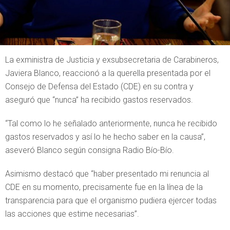
La exministra de Justicia y exsubsecretaria de Carabineros,
Javiera Blanco, reaccionó a la querella presentada por el
Consejo de Defensa del Estado (CDE) en su contra y
aseguró que “nunca” ha recibido gastos reservados.
“Tal como lo he señalado anteriormente, nunca he recibido
gastos reservados y así lo he hecho saber en la causa”,
aseveró Blanco según consigna Radio Bío-Bío.
Asimismo destacó que “haber presentado mi renuncia al
CDE en su momento, precisamente fue en la línea de la
transparencia para que el organismo pudiera ejercer todas
las acciones que estime necesarias”.