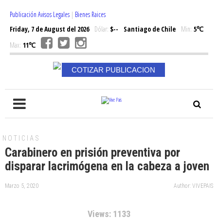
Publicación Avisos Legales
|
Bienes Raices
Friday, 7 de August del 2026
Dólar:
$--
Santiago de Chile
Min:
5℃
Max:
11℃
COTIZAR PUBLICACION
NOTICIAS
Carabinero en prisión preventiva por
disparar lacrimógena en la cabeza a joven
Marzo 5, 2020
Author: VIVEPAIS
Views: 1133