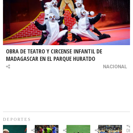
OBRA DE TEATRO Y CIRCENSE INFANTIL DE
MADAGASCAR EN EL PARQUE HURATDO
NACIONAL
DEPORTES
Billie
U.
Copa
Eve
DE