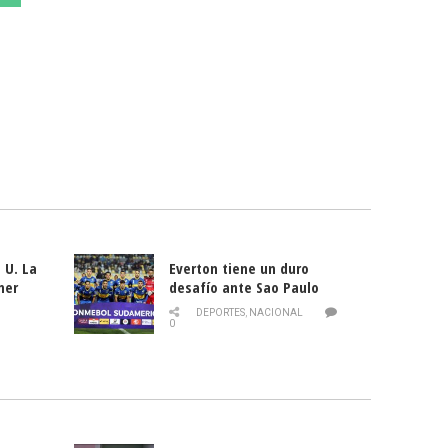
 U. La
Everton tiene un duro
mer
desafío ante Sao Paulo
ld
DEPORTES
,
NACIONAL
0