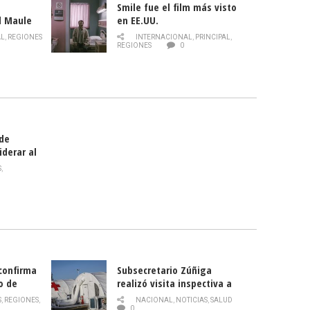
Smile fue el film más visto
l Maule
en EE.UU.
 de la
AL
,
REGIONES
INTERNACIONAL
,
PRINCIPAL
,
Director
REGIONES
0
celebra
smo
 de
iderar al
rlas?
S
,
 confirma
Subsecretario Zúñiga
o de
realizó visita inspectiva a
Hospital Modular Sótero del
S
,
REGIONES
,
NACIONAL
,
NOTICIAS
,
SALUD
Río
0