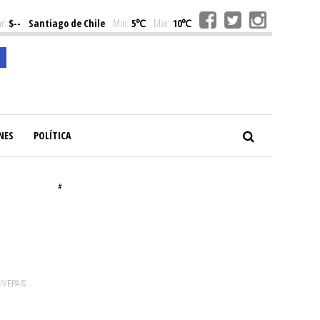
r:
$--
Santiago de Chile
Min:
5℃
Max:
10℃
NES
POLÍTICA
#
VIVEPAIS