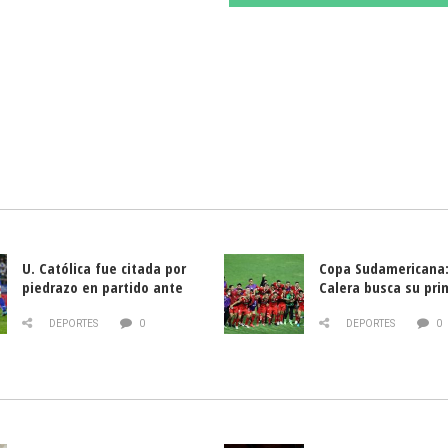
U. Católica fue citada por
Copa Sudamericana:
piedrazo en partido ante
Calera busca su pri
Deportes La Serena
triunfo ante Banfie
DEPORTES
0
DEPORTES
0