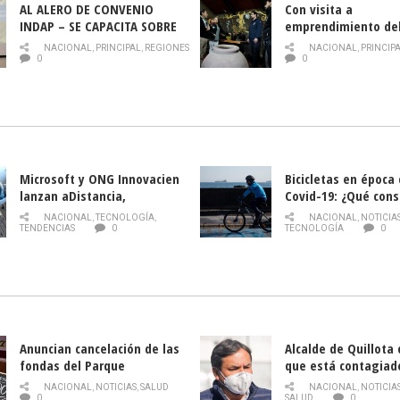
AL ALERO DE CONVENIO
Con visita a
INDAP – SE CAPACITA SOBRE
emprendimiento de
PLAGA DROSOPHILA SUZUKII
y llamado al rescate
NACIONAL
,
PRINCIPAL
,
REGIONES
NACIONAL
,
PRINCIP
historia campesina 
0
0
Nacional de INDAP 
la Semana del Turi
Microsoft y ONG Innovacien
Bicicletas en época
lanzan aDistancia,
Covid-19: ¿Qué cons
plataforma con cursos
momento de conduci
NACIONAL
,
TECNOLOGÍA
,
NACIONAL
,
NOTICIA
gratuitos online sobre
TENDENCIAS
0
TECNOLOGÍA
0
tecnología orientados a
emprendedores
Anuncian cancelación de las
Alcalde de Quillota
fondas del Parque
que está contagiad
O’Higgins debido al
COVID-19
NACIONAL
,
NOTICIAS
,
SALUD
NACIONAL
,
NOTICIA
coronavirus
0
SALUD
0