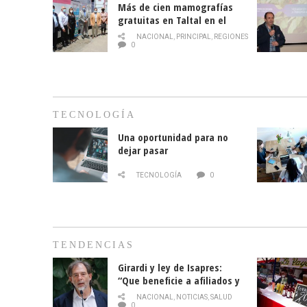
Más de cien mamografías
gratuitas en Taltal en el
mes de la prevención del
NACIONAL
,
PRINCIPAL
,
REGIONES
cáncer de mama
0
TECNOLOGÍA
Una oportunidad para no
dejar pasar
TECNOLOGÍA
0
TENDENCIAS
Girardi y ley de Isapres:
“Que beneficie a afiliados y
no legalice el abuso”
NACIONAL
,
NOTICIAS
,
SALUD
0