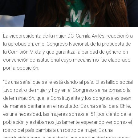
La vicepresidenta de la mujer DC, Camila Avilés, reaccionó a
la aprobación, en el Congreso Nacional, de la propuesta de
la Comisión Mixta y que garantiza la paridad de género en
convención constitucional cuyo mecanismo fue elaborado
por la oposición.
“Es una señal que se le está dando al país. El estallido social
tuvo rostro de mujer y hoy en el Congreso se ha tomado la
determinación; que la Constituyente y los congresales sean
de manera paritaria en el resultado. Es una señal para Chile,
es una necesidad, las mujeres somos el 51 por ciento de la
población y estábamos justamente esperando ver como el
rostro del país cambia a un rostro de mujer. Es una