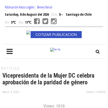
Publicación Avisos Legales
|
Bienes Raices
Saturday, 8 de August del 2026
Dólar:
$--
Santiago de Chile
Min:
5℃
Max:
11℃
COTIZAR PUBLICACION
NOTICIAS
Vicepresidenta de la Mujer DC celebra
aprobación de la paridad de género
Marzo 4, 2020
Author: VIVEPAIS
Views: 1010