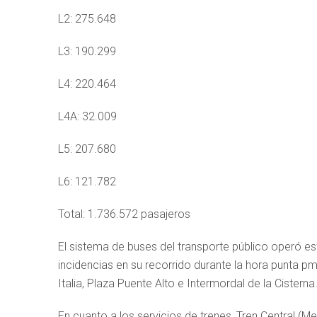
L2: 275.648
L3: 190.299
L4: 220.464
L4A: 32.009
L5: 207.680
L6: 121.782
Total: 1.736.572 pasajeros
El sistema de buses del transporte público operó e
incidencias en su recorrido durante la hora punta p
Italia, Plaza Puente Alto e Intermordal de la Cisterna
En cuanto a los servicios de trenes, Tren Central (