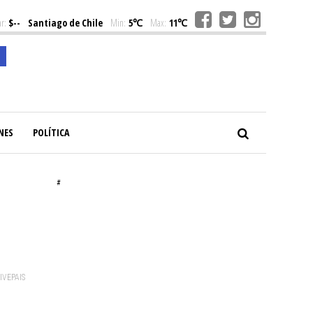
r:
$--
Santiago de Chile
Min:
5℃
Max:
11℃
NES
POLÍTICA
#
VIVEPAIS