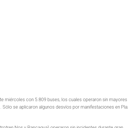
ste miércoles con 5.809 buses, los cuales operaron sin mayores
m. Sólo se aplicaron algunos desvíos por manifestaciones en Pl
.
Metrotren Nos y Rancagua) operaron sin incidentes durante gran