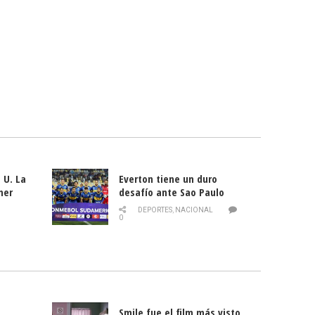
 U. La
Everton tiene un duro
mer
desafío ante Sao Paulo
ld
DEPORTES
,
NACIONAL
0
Smile fue el film más visto