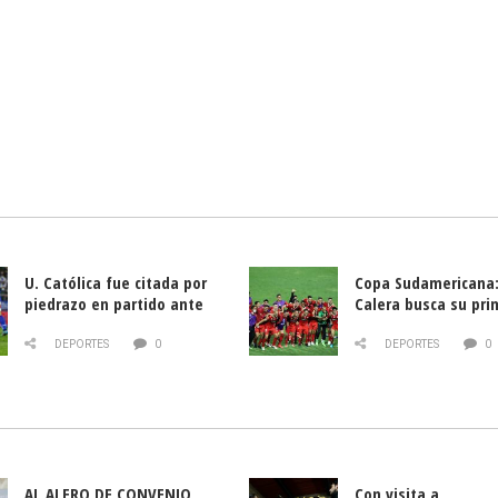
U. Católica fue citada por
Copa Sudamericana:
piedrazo en partido ante
Calera busca su pri
Deportes La Serena
triunfo ante Banfie
DEPORTES
0
DEPORTES
0
AL ALERO DE CONVENIO
Con visita a