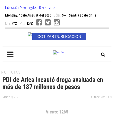
Publicación Avisos Legales
|
Bienes Raices
Monday, 10 de August del 2026
Dólar:
$--
Santiago de Chile
Min:
4℃
Max:
12℃
COTIZAR PUBLICACION
NOTICIAS
PDI de Arica incautó droga avaluada en
más de 187 millones de pesos
Marzo 3, 2020
Author: VIVEPAIS
Views: 1265