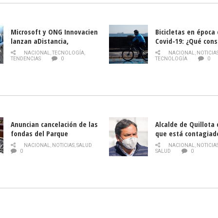
Microsoft y ONG Innovacien
Bicicletas en época
lanzan aDistancia,
Covid-19: ¿Qué cons
plataforma con cursos
momento de conduci
NACIONAL
,
TECNOLOGÍA
,
NACIONAL
,
NOTICIA
gratuitos online sobre
TENDENCIAS
0
TECNOLOGÍA
0
tecnología orientados a
emprendedores
Anuncian cancelación de las
Alcalde de Quillota
fondas del Parque
que está contagiad
O’Higgins debido al
COVID-19
NACIONAL
,
NOTICIAS
,
SALUD
NACIONAL
,
NOTICIA
coronavirus
0
SALUD
0