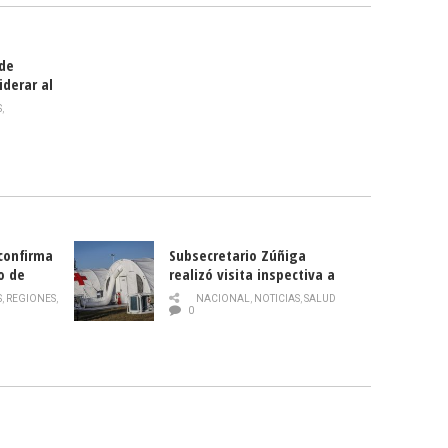
 de
iderar al
rlas?
S
,
 confirma
Subsecretario Zúñiga
o de
realizó visita inspectiva a
Hospital Modular Sótero del
S
,
REGIONES
,
NACIONAL
,
NOTICIAS
,
SALUD
Río
0