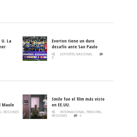
 U. La
Everton tiene un duro
mer
desafío ante Sao Paulo
ld
DEPORTES
,
NACIONAL
0
Smile fue el film más visto
l Maule
en EE.UU.
 de la
AL
,
REGIONES
INTERNACIONAL
,
PRINCIPAL
,
Director
REGIONES
0
celebra
smo