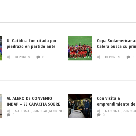
U. Católica fue citada por
Copa Sudamericana:
piedrazo en partido ante
Calera busca su pri
Deportes La Serena
triunfo ante Banfie
DEPORTES
0
DEPORTES
0
AL ALERO DE CONVENIO
Con visita a
INDAP – SE CAPACITA SOBRE
emprendimiento de
PLAGA DROSOPHILA SUZUKII
y llamado al rescate
NACIONAL
,
PRINCIPAL
,
REGIONES
NACIONAL
,
PRINCIP
historia campesina 
0
0
Nacional de INDAP 
la Semana del Turi