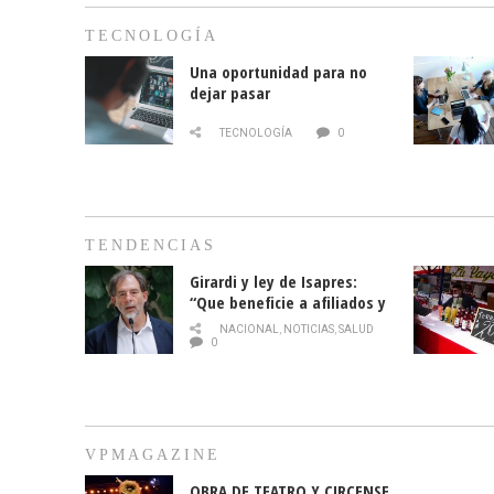
TECNOLOGÍA
Una oportunidad para no
dejar pasar
TECNOLOGÍA
0
TENDENCIAS
Girardi y ley de Isapres:
“Que beneficie a afiliados y
no legalice el abuso”
NACIONAL
,
NOTICIAS
,
SALUD
0
VPMAGAZINE
OBRA DE TEATRO Y CIRCENSE