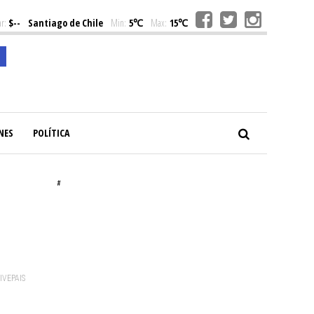
r:
$--
Santiago de Chile
Min:
5℃
Max:
15℃
NES
POLÍTICA
#
VIVEPAIS