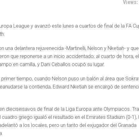
Views:
Europa League y avanzó este lunes a cuartos de final de la FA Cu
th.
n una delantera rejuvenecida -Martinelli, Nelson y Nketiah- y que
ieron que reponerse a un inicio accidentado; al cuarto de hora, el
ampo en camilla, y Dani Ceballos ocupó su lugar.
el primer tiempo, cuando Nelson puso un balón al área que Sokrat
 reanudarse la contienda, Edward Nketiah se encargó de sentenc
 en dieciseisavos de final de la Liga Europa ante Olympiacos. Tr
el cuadro griego igualó el resultado en el Emirates Stadium (0-1), 
delantó a los locales, pero un tanto del exjugador del Granada
a.