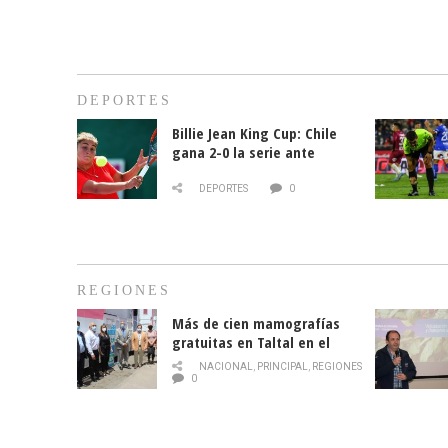
DEPORTES
Billie Jean King Cup: Chile
gana 2-0 la serie ante
Paraguay
DEPORTES
0
REGIONES
Más de cien mamografías
gratuitas en Taltal en el
mes de la prevención del
NACIONAL
,
PRINCIPAL
,
REGIONES
cáncer de mama
0