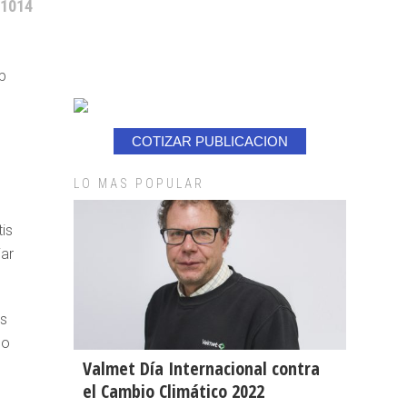
 1014
p
COTIZAR PUBLICACION
LO MAS POPULAR
is
iar
as
lo
Valmet Día Internacional contra
el Cambio Climático 2022