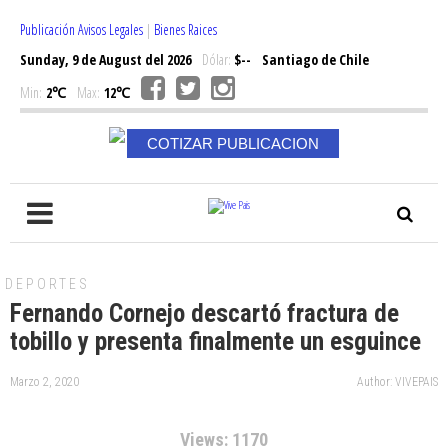
Publicación Avisos Legales
|
Bienes Raices
Sunday, 9 de August del 2026
Dólar:
$--
Santiago de Chile
Min:
2℃
Max:
12℃
COTIZAR PUBLICACION
DEPORTES
Fernando Cornejo descartó fractura de
tobillo y presenta finalmente un esguince
Marzo 2, 2020
Author: VIVEPAIS
Views: 1170