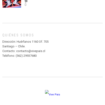
el
TEATRO
0
abuso”
Y
CIRCENSE
INFANTIL
DE
MADAGASCAR
EN
EL
QUIÉNES SOMOS
PARQUE
HURATDO
Dirección: Huérfanos 1160 Of. 705
Santiago – Chile.
Contacto: contacto@vivepais.cl
Teléfono: (562) 29937680