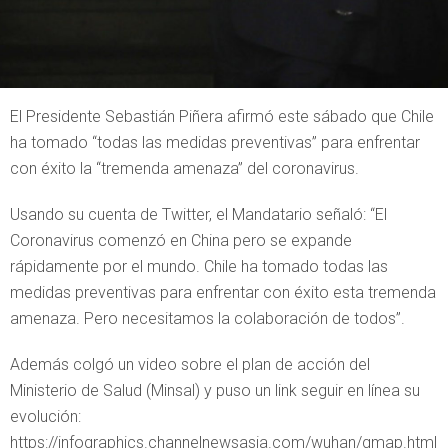
El Presidente Sebastián Piñera afirmó este sábado que Chile
ha tomado “todas las medidas preventivas” para enfrentar
con éxito la “tremenda amenaza” del coronavirus.
Usando su cuenta de Twitter, el Mandatario señaló: “El
Coronavirus comenzó en China pero se expande
rápidamente por el mundo. Chile ha tomado todas las
medidas preventivas para enfrentar con éxito esta tremenda
amenaza. Pero necesitamos la colaboración de todos”.
Además colgó un video sobre el plan de acción del
Ministerio de Salud (Minsal) y puso un link seguir en línea su
evolución:
https://infographics.channelnewsasia.com/wuhan/gmap.html