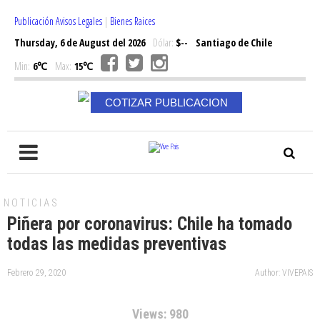
Publicación Avisos Legales
|
Bienes Raices
Thursday, 6 de August del 2026
Dólar:
$--
Santiago de Chile
Min:
6℃
Max:
15℃
COTIZAR PUBLICACION
NOTICIAS
Piñera por coronavirus: Chile ha tomado
todas las medidas preventivas
Febrero 29, 2020
Author: VIVEPAIS
Views: 980