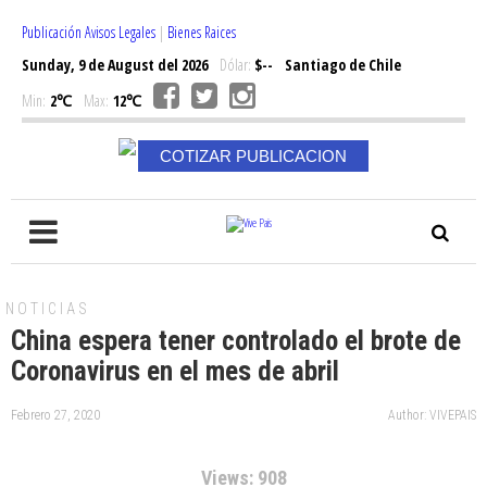
Publicación Avisos Legales
|
Bienes Raices
Sunday, 9 de August del 2026
Dólar:
$--
Santiago de Chile
Min:
2℃
Max:
12℃
COTIZAR PUBLICACION
NOTICIAS
China espera tener controlado el brote de
Coronavirus en el mes de abril
Febrero 27, 2020
Author: VIVEPAIS
Views: 908