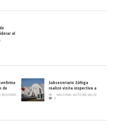
smo
 de
iderar al
rlas?
S
,
 confirma
Subsecretario Zúñiga
o de
realizó visita inspectiva a
Hospital Modular Sótero del
S
,
REGIONES
,
NACIONAL
,
NOTICIAS
,
SALUD
Río
0