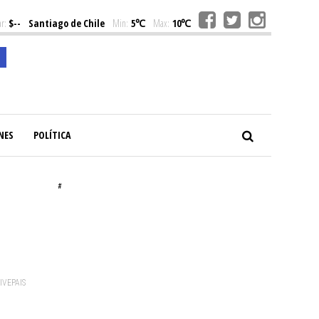
r:
$--
Santiago de Chile
Min:
5℃
Max:
10℃
NES
POLÍTICA
#
VIVEPAIS