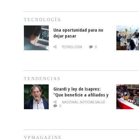
TECNOLOGÍA
Una oportunidad para no
dejar pasar
TECNOLOGÍA
0
TENDENCIAS
Girardi y ley de Isapres:
“Que beneficie a afiliados y
no legalice el abuso”
NACIONAL
,
NOTICIAS
,
SALUD
0
VPMAGAZINE