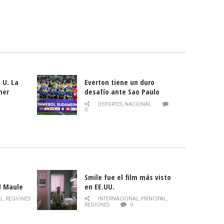
 U. La
Everton tiene un duro
mer
desafío ante Sao Paulo
ld
DEPORTES
,
NACIONAL
0
Smile fue el film más visto
l Maule
en EE.UU.
 de la
AL
,
REGIONES
INTERNACIONAL
,
PRINCIPAL
,
Director
REGIONES
0
celebra