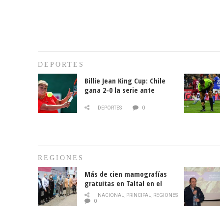
DEPORTES
Billie Jean King Cup: Chile
gana 2-0 la serie ante
Paraguay
DEPORTES
0
REGIONES
Más de cien mamografías
gratuitas en Taltal en el
mes de la prevención del
NACIONAL
,
PRINCIPAL
,
REGIONES
cáncer de mama
0