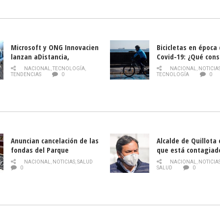
la Semana del Turi
Microsoft y ONG Innovacien
Bicicletas en época
lanzan aDistancia,
Covid-19: ¿Qué cons
plataforma con cursos
momento de conduci
NACIONAL
,
TECNOLOGÍA
,
NACIONAL
,
NOTICIA
gratuitos online sobre
TENDENCIAS
0
TECNOLOGÍA
0
tecnología orientados a
emprendedores
Anuncian cancelación de las
Alcalde de Quillota
fondas del Parque
que está contagiad
O’Higgins debido al
COVID-19
NACIONAL
,
NOTICIAS
,
SALUD
NACIONAL
,
NOTICIA
coronavirus
0
SALUD
0