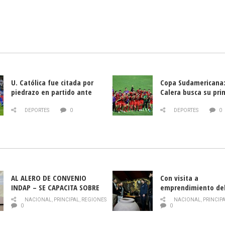
U. Católica fue citada por
Copa Sudamericana:
piedrazo en partido ante
Calera busca su pri
Deportes La Serena
triunfo ante Banfie
DEPORTES
0
DEPORTES
0
AL ALERO DE CONVENIO
Con visita a
INDAP – SE CAPACITA SOBRE
emprendimiento de
PLAGA DROSOPHILA SUZUKII
y llamado al rescate
NACIONAL
,
PRINCIPAL
,
REGIONES
NACIONAL
,
PRINCIP
historia campesina 
0
0
Nacional de INDAP 