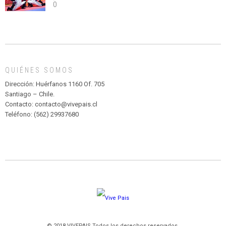
0
abuso”
Y
CIRCENSE
INFANTIL
DE
MADAGASCAR
EN
EL
QUIÉNES SOMOS
PARQUE
HURATDO
Dirección: Huérfanos 1160 Of. 705
Santiago – Chile.
Contacto: contacto@vivepais.cl
Teléfono: (562) 29937680
© 2018 VIVEPAIS Todos los derechos reservados.