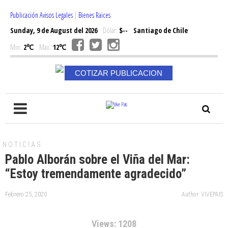
Publicación Avisos Legales
|
Bienes Raices
Sunday, 9 de August del 2026
Dólar:
$--
Santiago de Chile
Min:
2℃
Max:
12℃
COTIZAR PUBLICACION
NOTICIAS
Pablo Alborán sobre el Viña del Mar:
“Estoy tremendamente agradecido”
Febrero 25, 2020
Author: VIVEPAIS
Views: 1208