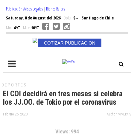
Publicación Avisos Legales
|
Bienes Raices
Saturday, 8 de August del 2026
Dólar:
$--
Santiago de Chile
Min:
4℃
Max:
10℃
COTIZAR PUBLICACION
DEPORTES
El COI decidirá en tres meses si celebra
los JJ.OO. de Tokio por el coronavirus
Febrero 25, 2020
Author: VIVEPAIS
Views: 994