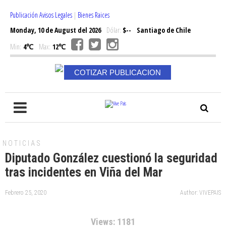
Publicación Avisos Legales
|
Bienes Raices
Monday, 10 de August del 2026
Dólar:
$--
Santiago de Chile
Min:
4℃
Max:
12℃
COTIZAR PUBLICACION
NOTICIAS
Diputado González cuestionó la seguridad
tras incidentes en Viña del Mar
Febrero 25, 2020
Author: VIVEPAIS
Views: 1181