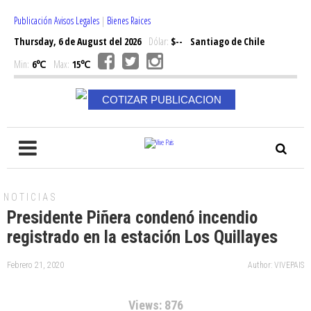
Publicación Avisos Legales
|
Bienes Raices
Thursday, 6 de August del 2026
Dólar:
$--
Santiago de Chile
Min:
6℃
Max:
15℃
COTIZAR PUBLICACION
NOTICIAS
Presidente Piñera condenó incendio
registrado en la estación Los Quillayes
Febrero 21, 2020
Author: VIVEPAIS
Views: 876