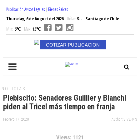
Publicación Avisos Legales
|
Bienes Raices
Thursday, 6 de August del 2026
Dólar:
$--
Santiago de Chile
Min:
6℃
Max:
15℃
COTIZAR PUBLICACION
NOTICIAS
Plebiscito: Senadores Guillier y Bianchi
piden al Tricel más tiempo en franja
Febrero 17, 2020
Author: VIVEPAIS
Views: 1121