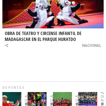
OBRA DE TEATRO Y CIRCENSE INFANTIL DE
MADAGASCAR EN EL PARQUE HURATDO
NACIONAL
DEPORTES
Billie
U.
Copa
Eve
DE
Jean
Católica
Sudamericana:
tie
DEPORTES
DEPORTES
DEPORTES
NA
King
fue
U.
un