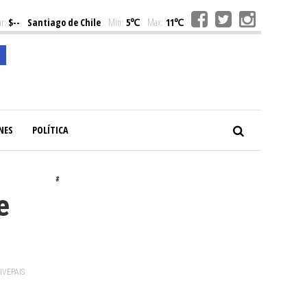
r:
$--
Santiago de Chile
Min:
5℃
Max:
11℃
NES
POLÍTICA
#
e
VIVEPAIS