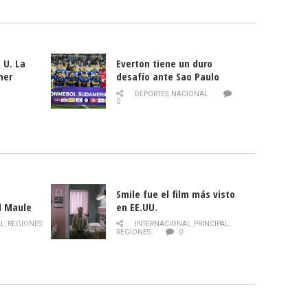
 U. La
Everton tiene un duro
mer
desafío ante Sao Paulo
ld
DEPORTES
,
NACIONAL
0
Smile fue el film más visto
l Maule
en EE.UU.
 de la
AL
,
REGIONES
INTERNACIONAL
,
PRINCIPAL
,
Director
REGIONES
0
celebra
smo