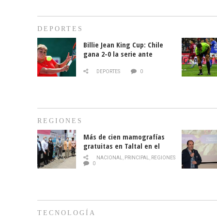
DEPORTES
Billie Jean King Cup: Chile
gana 2-0 la serie ante
Paraguay
DEPORTES
0
REGIONES
Más de cien mamografías
gratuitas en Taltal en el
mes de la prevención del
NACIONAL
,
PRINCIPAL
,
REGIONES
cáncer de mama
0
TECNOLOGÍA