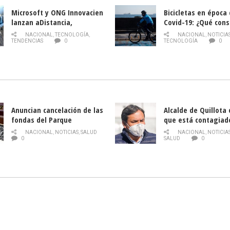
Microsoft y ONG Innovacien
Bicicletas en época
lanzan aDistancia,
Covid-19: ¿Qué cons
plataforma con cursos
momento de conduci
NACIONAL
,
TECNOLOGÍA
,
NACIONAL
,
NOTICIA
gratuitos online sobre
TENDENCIAS
0
TECNOLOGÍA
0
tecnología orientados a
emprendedores
Anuncian cancelación de las
Alcalde de Quillota
fondas del Parque
que está contagiad
O’Higgins debido al
COVID-19
NACIONAL
,
NOTICIAS
,
SALUD
NACIONAL
,
NOTICIA
coronavirus
0
SALUD
0