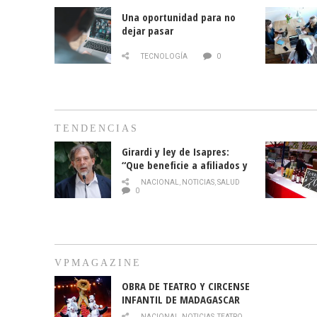
Una oportunidad para no
dejar pasar
TECNOLOGÍA
0
TENDENCIAS
Girardi y ley de Isapres:
“Que beneficie a afiliados y
no legalice el abuso”
NACIONAL
,
NOTICIAS
,
SALUD
0
VPMAGAZINE
OBRA DE TEATRO Y CIRCENSE
INFANTIL DE MADAGASCAR
EN EL PARQUE HURATDO
NACIONAL
,
NOTICIAS
,
TEATRO