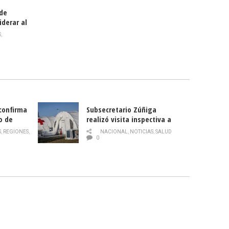
 de
iderar al
rlas?
S
,
 confirma
Subsecretario Zúñiga
o de
realizó visita inspectiva a
Hospital Modular Sótero del
S
,
REGIONES
,
NACIONAL
,
NOTICIAS
,
SALUD
Río
0