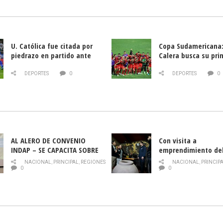
U. Católica fue citada por
Copa Sudamericana:
piedrazo en partido ante
Calera busca su pri
Deportes La Serena
triunfo ante Banfie
DEPORTES
0
DEPORTES
0
AL ALERO DE CONVENIO
Con visita a
INDAP – SE CAPACITA SOBRE
emprendimiento de
PLAGA DROSOPHILA SUZUKII
y llamado al rescate
NACIONAL
,
PRINCIPAL
,
REGIONES
NACIONAL
,
PRINCIP
historia campesina 
0
0
Nacional de INDAP 
la Semana del Turi