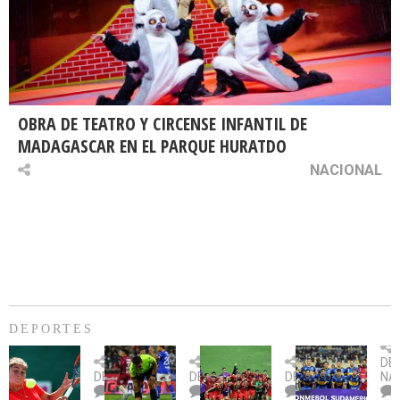
OBRA DE TEATRO Y CIRCENSE INFANTIL DE
MADAGASCAR EN EL PARQUE HURATDO
NACIONAL
DEPORTES
Billie
U.
Copa
Eve
DE
Jean
Católica
Sudamericana:
tie
DEPORTES
DEPORTES
DEPORTES
NA
King
fue
U.
un