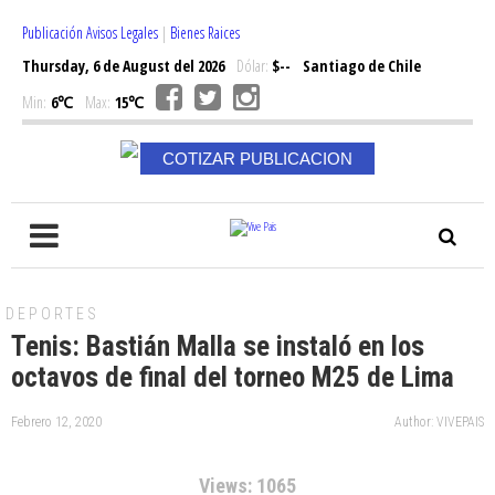
Publicación Avisos Legales
|
Bienes Raices
Thursday, 6 de August del 2026
Dólar:
$--
Santiago de Chile
Min:
6℃
Max:
15℃
COTIZAR PUBLICACION
DEPORTES
Tenis: Bastián Malla se instaló en los
octavos de final del torneo M25 de Lima
Febrero 12, 2020
Author: VIVEPAIS
Views: 1065