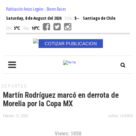
Publicación Avisos Legales
|
Bienes Raices
Saturday, 8 de August del 2026
Dólar:
$--
Santiago de Chile
Min:
5℃
Max:
10℃
COTIZAR PUBLICACION
DEPORTES
Martín Rodríguez marcó en derrota de
Morelia por la Copa MX
Febrero 12, 2020
Author: VIVEPAIS
Views: 1058