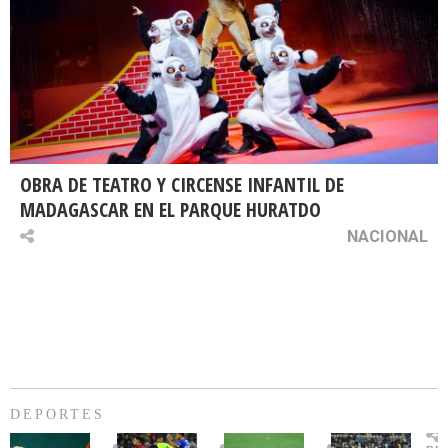
OBRA DE TEATRO Y CIRCENSE INFANTIL DE
MADAGASCAR EN EL PARQUE HURATDO
NACIONAL
DEPORTES
Billie
U.
Copa
Eve