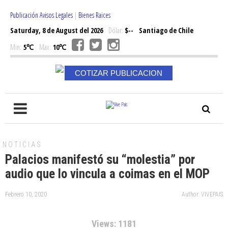
Publicación Avisos Legales
|
Bienes Raices
Saturday, 8 de August del 2026
Dólar:
$--
Santiago de Chile
Min:
5℃
Max:
10℃
COTIZAR PUBLICACION
NOTICIAS
Palacios manifestó su “molestia” por
audio que lo vincula a coimas en el MOP
Febrero 10, 2020
Author: VIVEPAIS
Views: 1181