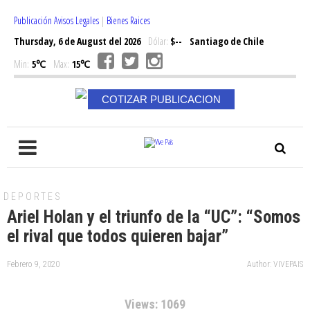
Publicación Avisos Legales
|
Bienes Raices
Thursday, 6 de August del 2026
Dólar:
$--
Santiago de Chile
Min:
5℃
Max:
15℃
COTIZAR PUBLICACION
DEPORTES
Ariel Holan y el triunfo de la “UC”: “Somos
el rival que todos quieren bajar”
Febrero 9, 2020
Author: VIVEPAIS
Views: 1069