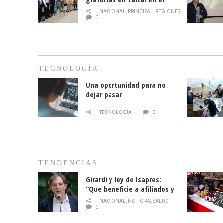
mes de la prevención del
NACIONAL
,
PRINCIPAL
,
REGIONES
cáncer de mama
0
TECNOLOGÍA
Una oportunidad para no
dejar pasar
TECNOLOGÍA
0
TENDENCIAS
Girardi y ley de Isapres:
“Que beneficie a afiliados y
no legalice el abuso”
NACIONAL
,
NOTICIAS
,
SALUD
0