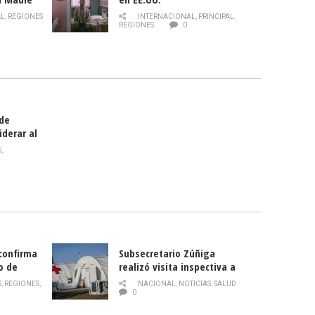
 de la
AL
,
REGIONES
INTERNACIONAL
,
PRINCIPAL
,
Director
REGIONES
0
celebra
smo
 de
iderar al
rlas?
S
,
 confirma
Subsecretario Zúñiga
o de
realizó visita inspectiva a
Hospital Modular Sótero del
S
,
REGIONES
,
NACIONAL
,
NOTICIAS
,
SALUD
Río
0