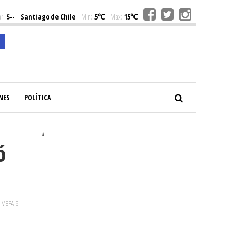
r:
$--
Santiago de Chile
Min:
5℃
Max:
15℃
NES
POLÍTICA
#
ó
VIVEPAIS