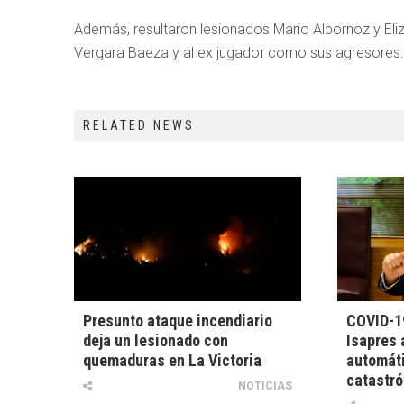
Además, resultaron lesionados Mario Albornoz y Eliz
Vergara Baeza y al ex jugador como sus agresores.
RELATED NEWS
Presunto ataque incendiario
COVID-19
deja un lesionado con
Isapres 
quemaduras en La Victoria
automát
catastró
NOTICIAS