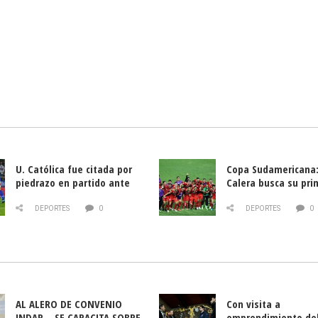
U. Católica fue citada por
Copa Sudamericana:
piedrazo en partido ante
Calera busca su pri
Deportes La Serena
triunfo ante Banfie
DEPORTES
0
DEPORTES
0
AL ALERO DE CONVENIO
Con visita a
INDAP – SE CAPACITA SOBRE
emprendimiento de