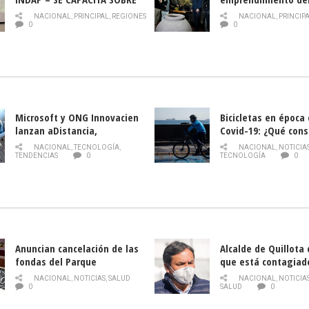
PLAGA DROSOPHILA SUZUKII
y llamado al rescate
NACIONAL
,
PRINCIPAL
,
REGIONES
NACIONAL
,
PRINCIP
historia campesina 
0
0
Nacional de INDAP 
la Semana del Turi
Microsoft y ONG Innovacien
Bicicletas en época
lanzan aDistancia,
Covid-19: ¿Qué cons
plataforma con cursos
momento de conduci
NACIONAL
,
TECNOLOGÍA
,
NACIONAL
,
NOTICIA
gratuitos online sobre
TENDENCIAS
0
TECNOLOGÍA
0
tecnología orientados a
emprendedores
Anuncian cancelación de las
Alcalde de Quillota
fondas del Parque
que está contagiad
O’Higgins debido al
COVID-19
NACIONAL
,
NOTICIAS
,
SALUD
NACIONAL
,
NOTICIA
coronavirus
0
SALUD
0