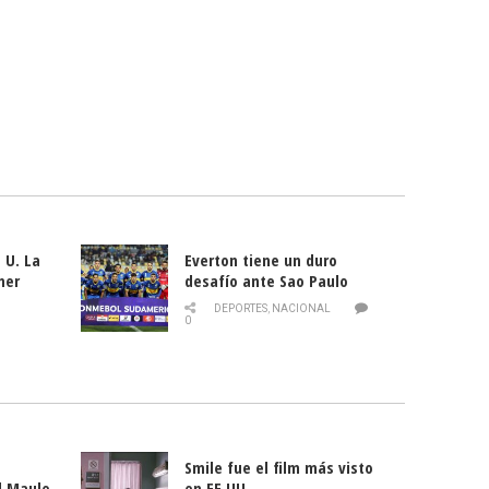
 U. La
Everton tiene un duro
mer
desafío ante Sao Paulo
ld
DEPORTES
,
NACIONAL
0
Smile fue el film más visto
l Maule
en EE.UU.