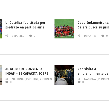
U. Católica fue citada por
Copa Sudamericana:
piedrazo en partido ante
Calera busca su pri
Deportes La Serena
triunfo ante Banfie
DEPORTES
0
DEPORTES
0
AL ALERO DE CONVENIO
Con visita a
INDAP – SE CAPACITA SOBRE
emprendimiento de
PLAGA DROSOPHILA SUZUKII
y llamado al rescate
NACIONAL
,
PRINCIPAL
,
REGIONES
NACIONAL
,
PRINCIP
historia campesina 
0
0
Nacional de INDAP 
la Semana del Turi