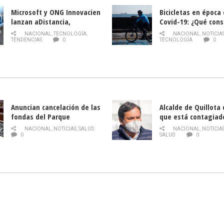
Microsoft y ONG Innovacien
Bicicletas en época
lanzan aDistancia,
Covid-19: ¿Qué cons
plataforma con cursos
momento de conduci
NACIONAL
,
TECNOLOGÍA
,
NACIONAL
,
NOTICIA
gratuitos online sobre
TENDENCIAS
0
TECNOLOGÍA
0
tecnología orientados a
emprendedores
Anuncian cancelación de las
Alcalde de Quillota
fondas del Parque
que está contagiad
O’Higgins debido al
COVID-19
NACIONAL
,
NOTICIAS
,
SALUD
NACIONAL
,
NOTICIA
coronavirus
0
SALUD
0