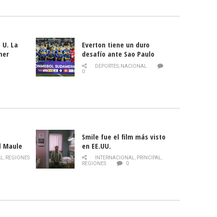
 U. La
Everton tiene un duro
mer
desafío ante Sao Paulo
ld
DEPORTES
,
NACIONAL
0
Smile fue el film más visto
l Maule
en EE.UU.
 de la
AL
,
REGIONES
INTERNACIONAL
,
PRINCIPAL
,
Director
REGIONES
0
celebra
smo