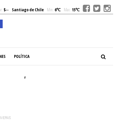
r:
$--
Santiago de Chile
Min:
6℃
Max:
15℃
NES
POLÍTICA
#
VIVEPAIS