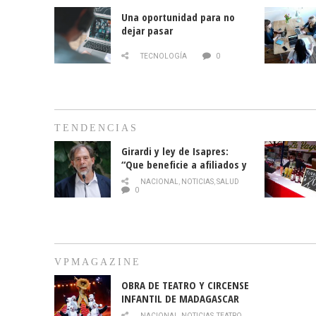
Una oportunidad para no
dejar pasar
TECNOLOGÍA
0
TENDENCIAS
Girardi y ley de Isapres:
“Que beneficie a afiliados y
no legalice el abuso”
NACIONAL
,
NOTICIAS
,
SALUD
0
VPMAGAZINE
OBRA DE TEATRO Y CIRCENSE
INFANTIL DE MADAGASCAR
EN EL PARQUE HURATDO
NACIONAL
,
NOTICIAS
,
TEATRO