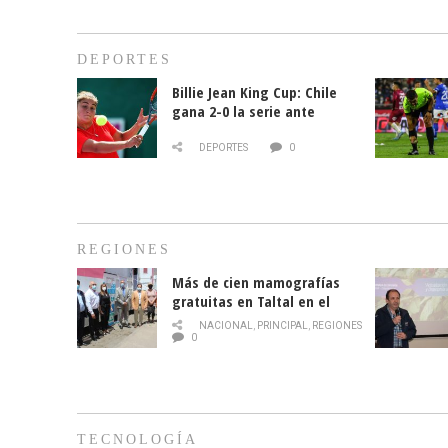
DEPORTES
Billie Jean King Cup: Chile
gana 2-0 la serie ante
Paraguay
DEPORTES
0
REGIONES
Más de cien mamografías
gratuitas en Taltal en el
mes de la prevención del
NACIONAL
,
PRINCIPAL
,
REGIONES
cáncer de mama
0
TECNOLOGÍA