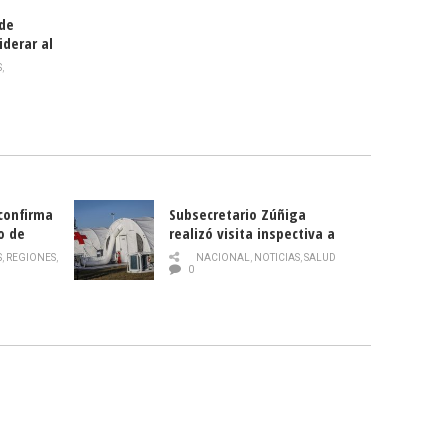
 de
iderar al
rlas?
S
,
 confirma
Subsecretario Zúñiga
o de
realizó visita inspectiva a
Hospital Modular Sótero del
S
,
REGIONES
,
NACIONAL
,
NOTICIAS
,
SALUD
Río
0