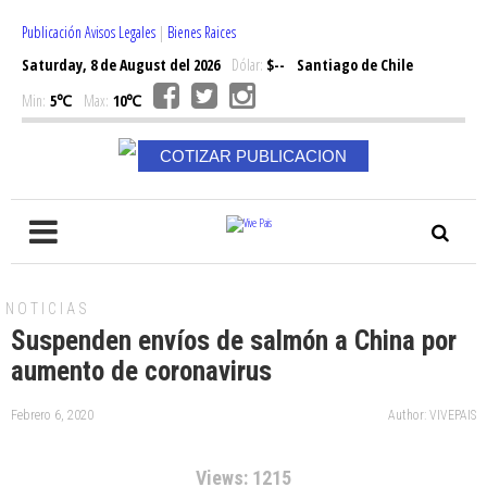
Publicación Avisos Legales
|
Bienes Raices
Saturday, 8 de August del 2026
Dólar:
$--
Santiago de Chile
Min:
5℃
Max:
10℃
COTIZAR PUBLICACION
NOTICIAS
Suspenden envíos de salmón a China por
aumento de coronavirus
Febrero 6, 2020
Author: VIVEPAIS
Views: 1215