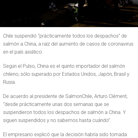
Chile suspendió “prácticamente todos los despachos” de
salmón a China, a raíz del aumento de casos de coronavirus
en el país asiático.
Según el Pulso, China es el quinto importador del salmón
chileno, sólo superado por Estados Unidos, Japón, Brasil y
Rusia.
De acuerdo al presidente de SalmonChile, Arturo Clément,
“desde prácticamente unas dos semanas que se
suspendieron todos los despachos de salmón a China. Y
siguen suspendidos y no sabemos hasta cuándo”.
El empresario explicó que la decisión habría sido tomada