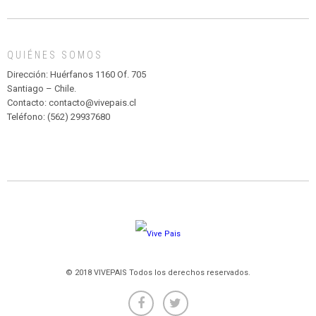
DE
MADAGASCAR
EN
EL
QUIÉNES SOMOS
PARQUE
HURATDO
Dirección: Huérfanos 1160 Of. 705
Santiago – Chile.
Contacto: contacto@vivepais.cl
Teléfono: (562) 29937680
© 2018 VIVEPAIS Todos los derechos reservados.