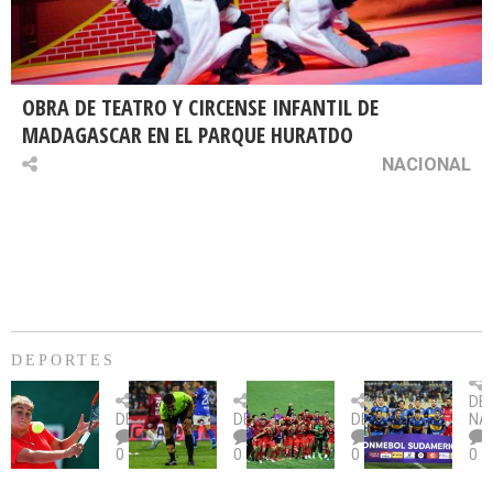
OBRA DE TEATRO Y CIRCENSE INFANTIL DE
MADAGASCAR EN EL PARQUE HURATDO
NACIONAL
DEPORTES
Billie
U.
Copa
Eve
DE
Jean
Católica
Sudamericana:
tie
DEPORTES
DEPORTES
DEPORTES
NA
King
fue
U.
un
0
0
0
0
Cup:
citada
La
dur
Chile
por
Calera
des