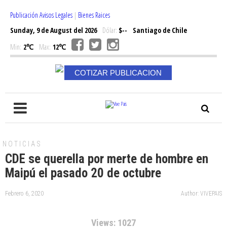
Publicación Avisos Legales
|
Bienes Raices
Sunday, 9 de August del 2026
Dólar:
$--
Santiago de Chile
Min:
2℃
Max:
12℃
COTIZAR PUBLICACION
NOTICIAS
CDE se querella por merte de hombre en
Maipú el pasado 20 de octubre
Febrero 6, 2020
Author: VIVEPAIS
Views: 1027