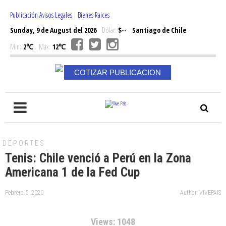
Publicación Avisos Legales
|
Bienes Raices
Sunday, 9 de August del 2026
Dólar:
$--
Santiago de Chile
Min:
2℃
Max:
12℃
COTIZAR PUBLICACION
DEPORTES
Tenis: Chile venció a Perú en la Zona
Americana 1 de la Fed Cup
Febrero 5, 2020
Author: VIVEPAIS
Views: 1048