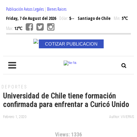
Publicación Avisos Legales
|
Bienes Raices
Friday, 7 de August del 2026
Dólar:
$--
Santiago de Chile
Min:
5℃
Max:
12℃
COTIZAR PUBLICACION
DEPORTES
Universidad de Chile tiene formación
confirmada para enfrentar a Curicó Unido
Febrero 1, 2020
Author: VIVEPAIS
Views: 1336