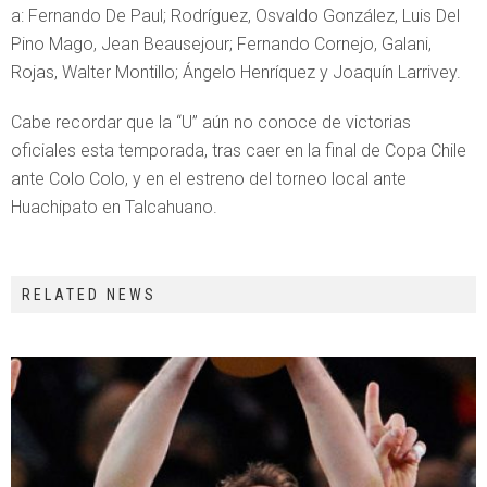
a: Fernando De Paul; Rodríguez, Osvaldo González, Luis Del
Pino Mago, Jean Beausejour; Fernando Cornejo, Galani,
Rojas, Walter Montillo; Ángelo Henríquez y Joaquín Larrivey.
Cabe recordar que la “U” aún no conoce de victorias
oficiales esta temporada, tras caer en la final de Copa Chile
ante Colo Colo, y en el estreno del torneo local ante
Huachipato en Talcahuano.
RELATED NEWS