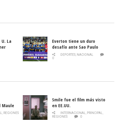
 U. La
Everton tiene un duro
mer
desafío ante Sao Paulo
ld
DEPORTES
,
NACIONAL
0
Smile fue el film más visto
l Maule
en EE.UU.
 de la
AL
,
REGIONES
INTERNACIONAL
,
PRINCIPAL
,
Director
REGIONES
0
celebra
smo