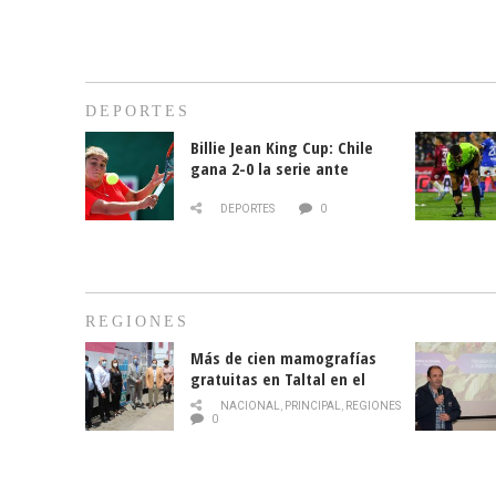
DEPORTES
Billie Jean King Cup: Chile
gana 2-0 la serie ante
Paraguay
DEPORTES
0
REGIONES
Más de cien mamografías
gratuitas en Taltal en el
mes de la prevención del
NACIONAL
,
PRINCIPAL
,
REGIONES
cáncer de mama
0