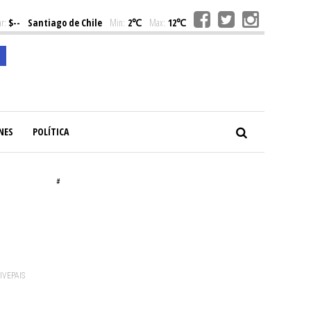
r:
$--
Santiago de Chile
Min:
2℃
Max:
12℃
NES
POLÍTICA
#
a
VIVEPAIS