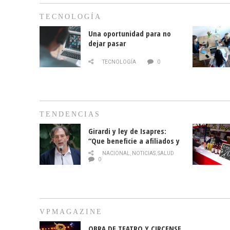
TECNOLOGÍA
Una oportunidad para no
dejar pasar
TECNOLOGÍA
0
TENDENCIAS
Girardi y ley de Isapres:
“Que beneficie a afiliados y
no legalice el abuso”
NACIONAL
,
NOTICIAS
,
SALUD
0
VPMAGAZINE
OBRA DE TEATRO Y CIRCENSE