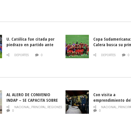
U. Católica fue citada por
Copa Sudamericana:
piedrazo en partido ante
Calera busca su pri
Deportes La Serena
triunfo ante Banfie
DEPORTES
0
DEPORTES
0
AL ALERO DE CONVENIO
Con visita a
INDAP – SE CAPACITA SOBRE
emprendimiento de
PLAGA DROSOPHILA SUZUKII
y llamado al rescate
NACIONAL
,
PRINCIPAL
,
REGIONES
NACIONAL
,
PRINCIP
historia campesina 
0
0
Nacional de INDAP 
la Semana del Turi