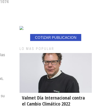
 1074
COTIZAR PUBLICACION
LO MAS POPULAR
las
s,
 su
Valmet Día Internacional contra
el Cambio Climático 2022