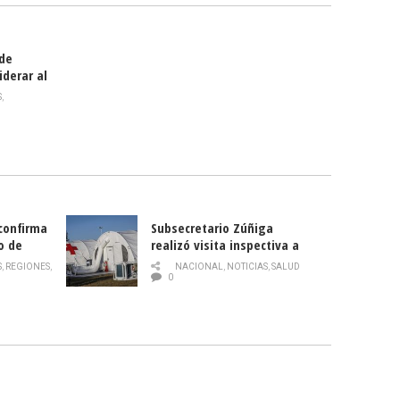
 de
iderar al
rlas?
S
,
 confirma
Subsecretario Zúñiga
o de
realizó visita inspectiva a
Hospital Modular Sótero del
S
,
REGIONES
,
NACIONAL
,
NOTICIAS
,
SALUD
Río
0