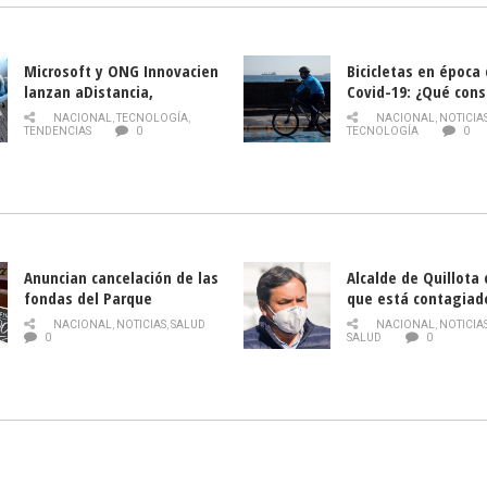
Microsoft y ONG Innovacien
Bicicletas en época
lanzan aDistancia,
Covid-19: ¿Qué cons
plataforma con cursos
momento de conduci
NACIONAL
,
TECNOLOGÍA
,
NACIONAL
,
NOTICIA
gratuitos online sobre
TENDENCIAS
0
TECNOLOGÍA
0
tecnología orientados a
emprendedores
Anuncian cancelación de las
Alcalde de Quillota
fondas del Parque
que está contagiad
O’Higgins debido al
COVID-19
NACIONAL
,
NOTICIAS
,
SALUD
NACIONAL
,
NOTICIA
coronavirus
0
SALUD
0