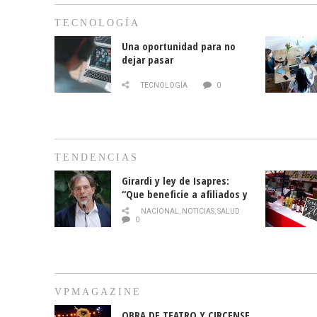
TECNOLOGÍA
Una oportunidad para no
dejar pasar
TECNOLOGÍA
0
TENDENCIAS
Girardi y ley de Isapres:
“Que beneficie a afiliados y
no legalice el abuso”
NACIONAL
,
NOTICIAS
,
SALUD
0
VPMAGAZINE
OBRA DE TEATRO Y CIRCENSE