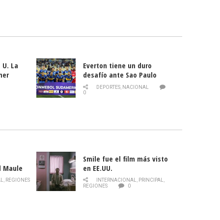
 U. La
Everton tiene un duro
mer
desafío ante Sao Paulo
ld
DEPORTES
,
NACIONAL
0
Smile fue el film más visto
l Maule
en EE.UU.
 de la
AL
,
REGIONES
INTERNACIONAL
,
PRINCIPAL
,
Director
REGIONES
0
celebra
smo