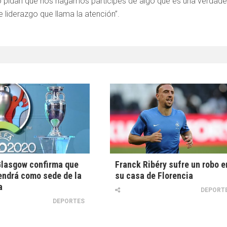
o pidan que nos hagamos partícipes de algo que es una verdade
liderazgo que llama la atención”.
Glasgow confirma que
Franck Ribéry sufre un robo e
ndrá como sede de la
su casa de Florencia
a
DEPORT
DEPORTES