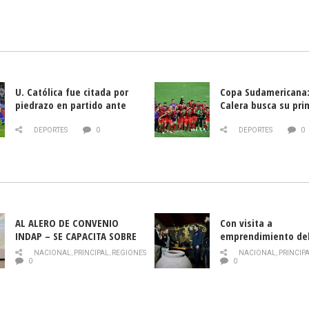
U. Católica fue citada por
Copa Sudamericana:
piedrazo en partido ante
Calera busca su pri
Deportes La Serena
triunfo ante Banfie
DEPORTES
0
DEPORTES
0
AL ALERO DE CONVENIO
Con visita a
INDAP – SE CAPACITA SOBRE
emprendimiento de
PLAGA DROSOPHILA SUZUKII
y llamado al rescate
NACIONAL
,
PRINCIPAL
,
REGIONES
NACIONAL
,
PRINCIP
historia campesina 
0
0
Nacional de INDAP 
la Semana del Turi