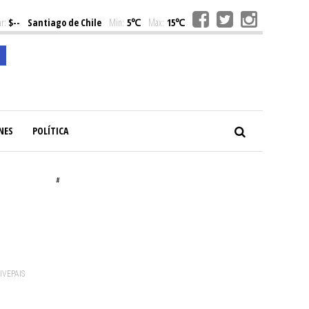
r:
$--
Santiago de Chile
Min:
5℃
Max:
15℃
NES
POLÍTICA
#
VIVEPAIS