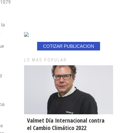
 1079
 la
.
ue
COTIZAR PUBLICACION
LO MAS POPULAR
 y
opa
Valmet Día Internacional contra
de
el Cambio Climático 2022