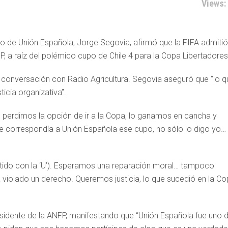
Views:
ño de Unión Española, Jorge Segovia, afirmó que la FIFA admitió
P, a raíz del polémico cupo de Chile 4 para la Copa Libertadores
en conversación con Radio Agricultura. Segovia aseguró que “lo q
icia organizativa”.
 perdimos la opción de ir a la Copa, lo ganamos en cancha y
e correspondía a Unión Española ese cupo, no sólo lo digo yo…
artido con la ‘U’). Esperamos una reparación moral… tampoco
iolado un derecho. Queremos justicia, lo que sucedió en la C
esidente de la ANFP, manifestando que “Unión Española fue uno 