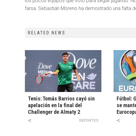
los pocos equipos que votó para seguir jugando. N
farsa. Sebastián Moreno ha demostrado una falta de 
RELATED NEWS
Tenis: Tomás Barrios cayó sin
Fútbol: 
apelación en la final del
se mante
Challenger de Almaty 2
Eurocop
DEPORTES