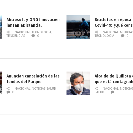
Microsoft y ONG Innovacien
Bicicletas en época
lanzan aDistancia,
Covid-19: ¿Qué cons
plataforma con cursos
momento de conduci
NACIONAL
,
TECNOLOGÍA
,
NACIONAL
,
NOTICIA
gratuitos online sobre
TENDENCIAS
0
TECNOLOGÍA
0
tecnología orientados a
emprendedores
Anuncian cancelación de las
Alcalde de Quillota
fondas del Parque
que está contagiad
O’Higgins debido al
COVID-19
NACIONAL
,
NOTICIAS
,
SALUD
NACIONAL
,
NOTICIA
coronavirus
0
SALUD
0