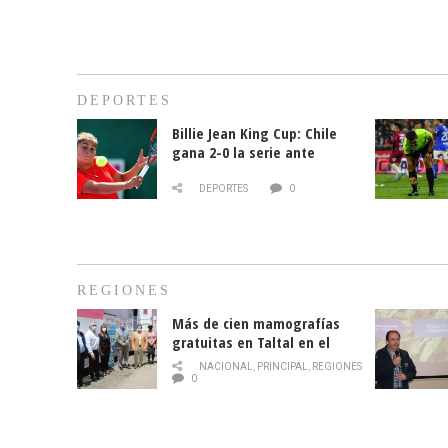
DEPORTES
Billie Jean King Cup: Chile
gana 2-0 la serie ante
Paraguay
DEPORTES
0
REGIONES
Más de cien mamografías
gratuitas en Taltal en el
mes de la prevención del
NACIONAL
,
PRINCIPAL
,
REGIONES
cáncer de mama
0