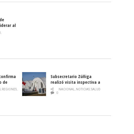
 de
iderar al
rlas?
S
,
 confirma
Subsecretario Zúñiga
o de
realizó visita inspectiva a
Hospital Modular Sótero del
S
,
REGIONES
,
NACIONAL
,
NOTICIAS
,
SALUD
Río
0