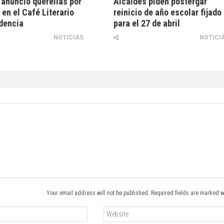
anunció querellas por
Alcaldes piden postergar
 en el Café Literario
reinicio de año escolar fijado
dencia
para el 27 de abril
NOTICIAS
NOTICI
Your email address will not be published. Required fields are marked w