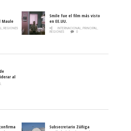
Smile fue el film más visto
l Maule
en EE.UU.
 de la
AL
,
REGIONES
INTERNACIONAL
,
PRINCIPAL
,
Director
REGIONES
0
celebra
smo
 de
iderar al
rlas?
S
,
 confirma
Subsecretario Zúñiga