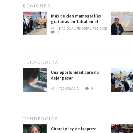
REGIONES
Más de cien mamografías
gratuitas en Taltal en el
mes de la prevención del
NACIONAL
,
PRINCIPAL
,
REGIONES
cáncer de mama
0
TECNOLOGÍA
Una oportunidad para no
dejar pasar
TECNOLOGÍA
0
TENDENCIAS
Girardi y ley de Isapres: