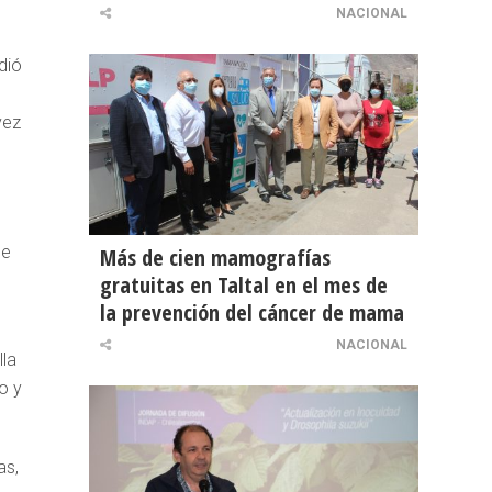
NACIONAL
dió
vez
ue
Más de cien mamografías
gratuitas en Taltal en el mes de
la prevención del cáncer de mama
NACIONAL
lla
o y
as,