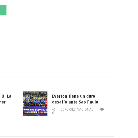
 U. La
Everton tiene un duro
mer
desafío ante Sao Paulo
ld
DEPORTES
,
NACIONAL
0