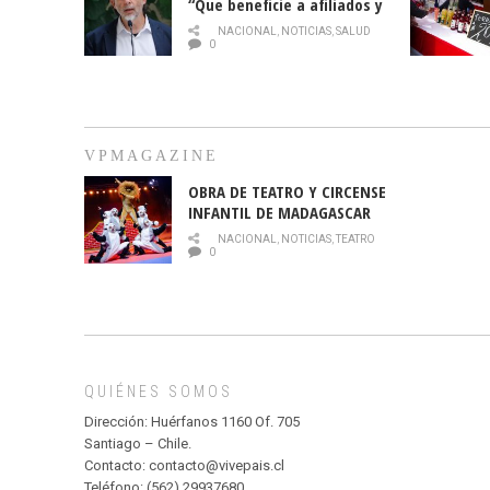
“Que beneficie a afiliados y
no legalice el abuso”
NACIONAL
,
NOTICIAS
,
SALUD
0
VPMAGAZINE
OBRA DE TEATRO Y CIRCENSE
INFANTIL DE MADAGASCAR
EN EL PARQUE HURATDO
NACIONAL
,
NOTICIAS
,
TEATRO
0
QUIÉNES SOMOS
Dirección: Huérfanos 1160 Of. 705
Santiago – Chile.
Contacto: contacto@vivepais.cl
Teléfono: (562) 29937680