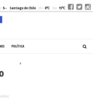
r:
$--
Santiago de Chile
Min:
6℃
Max:
15℃
NES
POLÍTICA
#
o
VIVEPAIS