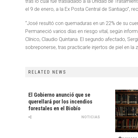
tras lo cual fue trasladado a la Unidad de Tratamien
el 9 de enero, a la Ex Posta Central de Santiago”, re
“José resultó con quemaduras en un 22% de su cuerp
Permaneció varios días en riesgo vital, según inform
Clínico, Claudio Quintana. El segundo afectado, Serg
sobreponerse, tras practicarle injertos de piel en la
RELATED NEWS
El Gobierno anunció que se
querellará por los incendios
forestales en el Biobío
NOTICIAS