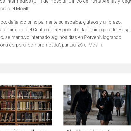
tos Intermedios (UTI) del Hospital Clínico de Punta Arenas y lueg
cordó el Movilh
o, dañando principalmente su espalda, glúteos y un brazo.
ó el cirujano del Centro de Responsabilidad Quirúrgico del Hospi
io, se mantuvo internado algunos días en Porvenir, logrando
 zona corporal comprometida”, puntualizó el Movilh.