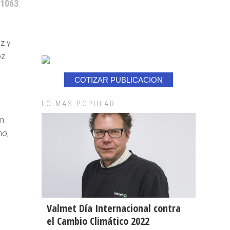
 1063
z y
oz
COTIZAR PUBLICACION
LO MAS POPULAR
en
ho,
Valmet Día Internacional contra
el Cambio Climático 2022