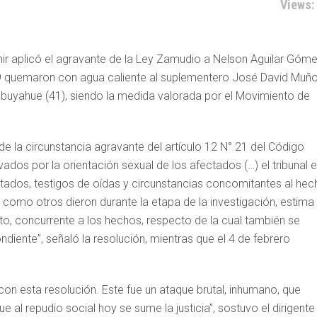
Views:
ir aplicó el agravante de la Ley Zamudio a Nelson Aguilar Góme
019 quemaron con agua caliente al suplementero José David Muñ
lbuyahue (41), siendo la medida valorada por el Movimiento de
de la circunstancia agravante del artículo 12 N° 21 del Código
vados por la orientación sexual de los afectados (…) el tribunal 
tados, testigos de oídas y circunstancias concomitantes al hec
, como otros dieron durante la etapa de la investigación, estima
nto, concurrente a los hechos, respecto de la cual también se
iente”, señaló la resolución, mientras que el 4 de febrero
 con esta resolución. Este fue un ataque brutal, inhumano, que
l repudio social hoy se sume la justicia”, sostuvo el dirigente