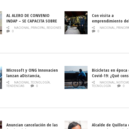
AL ALERO DE CONVENIO
Con visita a
INDAP – SE CAPACITA SOBRE
emprendimiento de
PLAGA DROSOPHILA SUZUKII
y llamado al rescate
NACIONAL
,
PRINCIPAL
,
REGIONES
NACIONAL
,
PRINCIP
historia campesina 
0
0
Nacional de INDAP 
la Semana del Turi
Microsoft y ONG Innovacien
Bicicletas en época
lanzan aDistancia,
Covid-19: ¿Qué cons
plataforma con cursos
momento de conduci
NACIONAL
,
TECNOLOGÍA
,
NACIONAL
,
NOTICIA
gratuitos online sobre
TENDENCIAS
0
TECNOLOGÍA
0
tecnología orientados a
emprendedores
Anuncian cancelación de las
Alcalde de Quillota