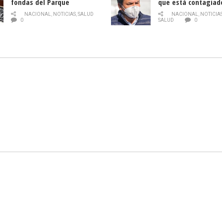
fondas del Parque
que está contagiad
O’Higgins debido al
COVID-19
NACIONAL
,
NOTICIAS
,
SALUD
NACIONAL
,
NOTICIA
coronavirus
0
SALUD
0