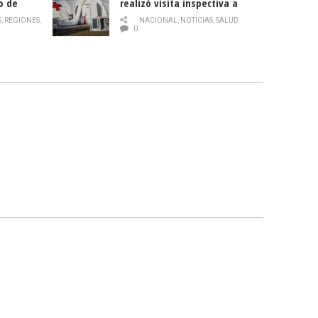
o de
realizó visita inspectiva a
Hospital Modular Sótero del
S
,
REGIONES
,
NACIONAL
,
NOTICIAS
,
SALUD
Río
0