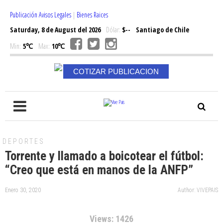
Publicación Avisos Legales
|
Bienes Raices
Saturday, 8 de August del 2026
Dólar:
$--
Santiago de Chile
Min:
5℃
Max:
10℃
COTIZAR PUBLICACION
DEPORTES
Torrente y llamado a boicotear el fútbol:
“Creo que está en manos de la ANFP”
Enero 30, 2020
Author: VIVEPAIS
Views: 1426