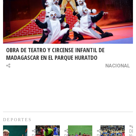
OBRA DE TEATRO Y CIRCENSE INFANTIL DE
MADAGASCAR EN EL PARQUE HURATDO
NACIONAL
DEPORTES
Billie
U.
Copa
Eve
DE
Jean
Católica
Sudamericana:
tie