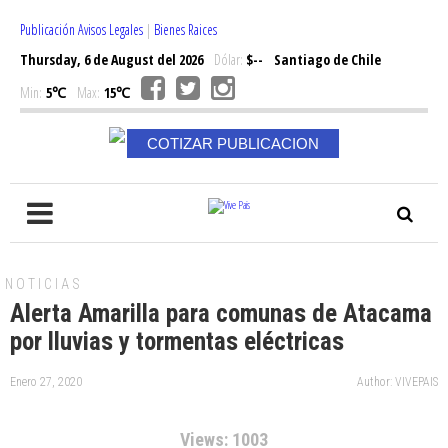
Publicación Avisos Legales
|
Bienes Raices
Thursday, 6 de August del 2026
Dólar:
$--
Santiago de Chile
Min:
5℃
Max:
15℃
COTIZAR PUBLICACION
NOTICIAS
Alerta Amarilla para comunas de Atacama
por lluvias y tormentas eléctricas
Enero 27, 2020
Author: VIVEPAIS
Views: 1003