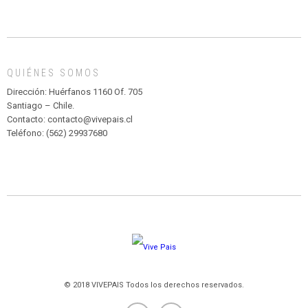
INFANTIL
DE
MADAGASCAR
EN
EL
QUIÉNES SOMOS
PARQUE
HURATDO
Dirección: Huérfanos 1160 Of. 705
Santiago – Chile.
Contacto: contacto@vivepais.cl
Teléfono: (562) 29937680
© 2018 VIVEPAIS Todos los derechos reservados.