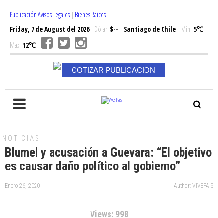
Publicación Avisos Legales
|
Bienes Raices
Friday, 7 de August del 2026
Dólar:
$--
Santiago de Chile
Min:
5℃
Max:
12℃
COTIZAR PUBLICACION
NOTICIAS
Blumel y acusación a Guevara: “El objetivo
es causar daño político al gobierno”
Enero 26, 2020
Author: VIVEPAIS
Views: 998