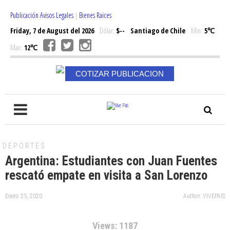
Publicación Avisos Legales
|
Bienes Raices
Friday, 7 de August del 2026
Dólar:
$--
Santiago de Chile
Min:
5℃
Max:
12℃
COTIZAR PUBLICACION
DEPORTES
Argentina: Estudiantes con Juan Fuentes
rescató empate en visita a San Lorenzo
Enero 25, 2020
Author: VIVEPAIS
Views: 1187