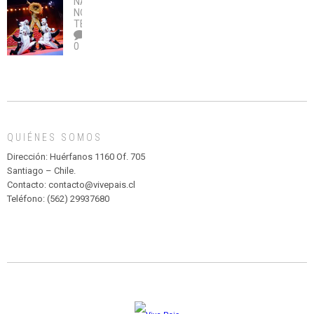
NACIONAL
,
no
OBRA
coronavirus
Río
NOTICIAS
,
legalice
DE
TEATRO
el
TEATRO
0
abuso”
Y
CIRCENSE
INFANTIL
DE
MADAGASCAR
EN
EL
QUIÉNES SOMOS
PARQUE
HURATDO
Dirección: Huérfanos 1160 Of. 705
Santiago – Chile.
Contacto: contacto@vivepais.cl
Teléfono: (562) 29937680