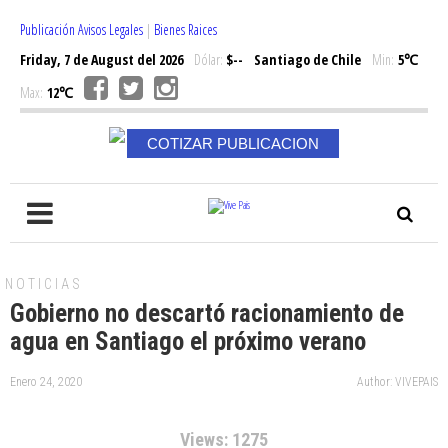
Publicación Avisos Legales
|
Bienes Raices
Friday, 7 de August del 2026
Dólar:
$--
Santiago de Chile
Min:
5℃
Max:
12℃
COTIZAR PUBLICACION
NOTICIAS
Gobierno no descartó racionamiento de
agua en Santiago el próximo verano
Enero 24, 2020
Author: VIVEPAIS
Views: 1275