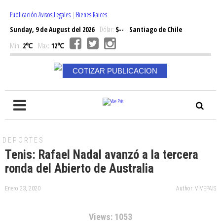
Publicación Avisos Legales
|
Bienes Raices
Sunday, 9 de August del 2026
Dólar:
$--
Santiago de Chile
Min:
2℃
Max:
12℃
COTIZAR PUBLICACION
DEPORTES
Tenis: Rafael Nadal avanzó a la tercera
ronda del Abierto de Australia
Enero 23, 2020
Author: VIVEPAIS
Views: 1053