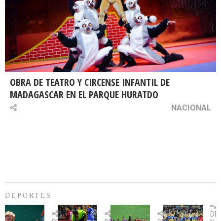
OBRA DE TEATRO Y CIRCENSE INFANTIL DE
MADAGASCAR EN EL PARQUE HURATDO
NACIONAL
DEPORTES
Billie
U.
Copa
Eve
DE