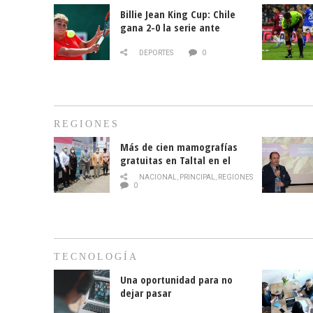
Billie Jean King Cup: Chile
gana 2-0 la serie ante
Paraguay
DEPORTES
0
REGIONES
Más de cien mamografías
gratuitas en Taltal en el
mes de la prevención del
NACIONAL
,
PRINCIPAL
,
REGIONES
cáncer de mama
0
TECNOLOGÍA
Una oportunidad para no
dejar pasar