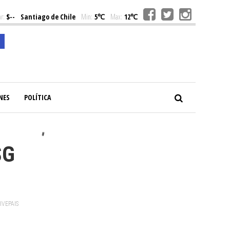
r:
$--
Santiago de Chile
Min:
5℃
Max:
12℃
NES
POLÍTICA
#
SG
VIVEPAIS