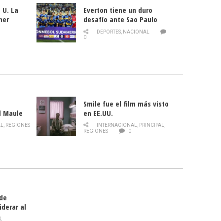
 U. La
Everton tiene un duro
mer
desafío ante Sao Paulo
ld
DEPORTES
,
NACIONAL
0
Smile fue el film más visto
l Maule
en EE.UU.
 de la
AL
,
REGIONES
INTERNACIONAL
,
PRINCIPAL
,
Director
REGIONES
0
celebra
smo
 de
iderar al
rlas?
S
,