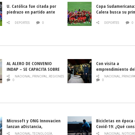
U. Católica fue citada por
Copa Sudamericana:
piedrazo en partido ante
Calera busca su pri
Deportes La Serena
triunfo ante Banfie
DEPORTES
0
DEPORTES
0
AL ALERO DE CONVENIO
Con visita a
INDAP – SE CAPACITA SOBRE
emprendimiento de
PLAGA DROSOPHILA SUZUKII
y llamado al rescate
NACIONAL
,
PRINCIPAL
,
REGIONES
NACIONAL
,
PRINCIP
historia campesina 
0
0
Nacional de INDAP 
la Semana del Turi
Microsoft y ONG Innovacien
Bicicletas en época
lanzan aDistancia,
Covid-19: ¿Qué cons
plataforma con cursos
momento de conduci
NACIONAL
,
TECNOLOGÍA
,
NACIONAL
,
NOTICIA