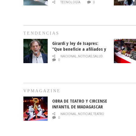
TECNOLOGÍA
0
TENDENCIAS
Girardi y ley de Isapres:
“Que beneficie a afiliados y
no legalice el abuso”
NACIONAL
,
NOTICIAS
,
SALUD
0
VPMAGAZINE
OBRA DE TEATRO Y CIRCENSE
INFANTIL DE MADAGASCAR
EN EL PARQUE HURATDO
NACIONAL
,
NOTICIAS
,
TEATRO
0