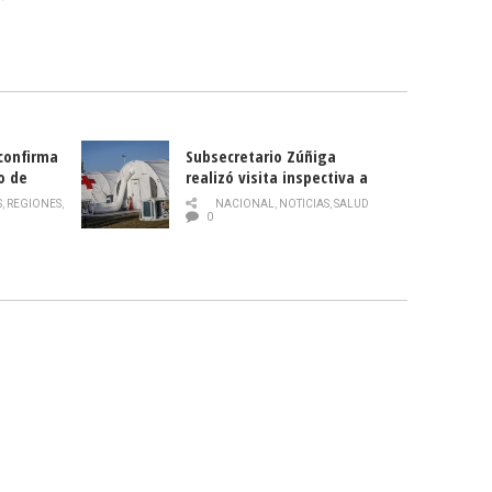
 confirma
Subsecretario Zúñiga
o de
realizó visita inspectiva a
Hospital Modular Sótero del
S
,
REGIONES
,
NACIONAL
,
NOTICIAS
,
SALUD
Río
0