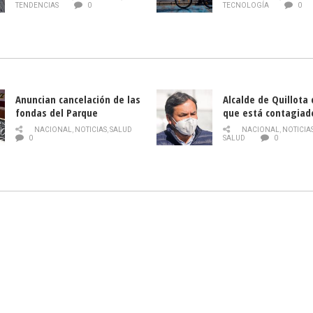
gratuitos online sobre
TENDENCIAS
0
TECNOLOGÍA
0
tecnología orientados a
emprendedores
Anuncian cancelación de las
Alcalde de Quillota
fondas del Parque
que está contagiad
O’Higgins debido al
COVID-19
NACIONAL
,
NOTICIAS
,
SALUD
NACIONAL
,
NOTICIA
coronavirus
0
SALUD
0