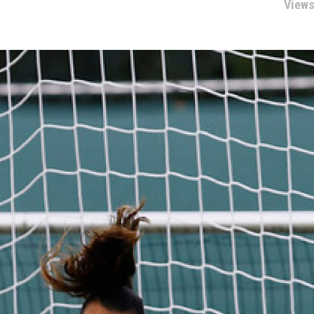
Views