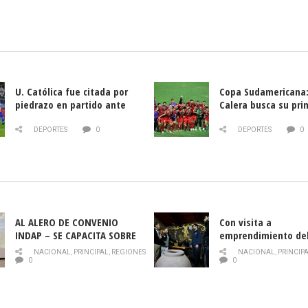
U. Católica fue citada por
Copa Sudamericana:
piedrazo en partido ante
Calera busca su pri
Deportes La Serena
triunfo ante Banfie
DEPORTES
0
DEPORTES
0
AL ALERO DE CONVENIO
Con visita a
INDAP – SE CAPACITA SOBRE
emprendimiento de
PLAGA DROSOPHILA SUZUKII
y llamado al rescate
NACIONAL
,
PRINCIPAL
,
REGIONES
NACIONAL
,
PRINCIP
historia campesina 
0
0
Nacional de INDAP 
la Semana del Turi