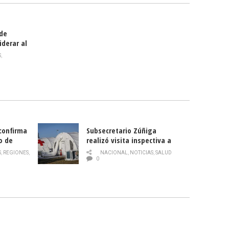
 de
iderar al
rlas?
S
,
 confirma
Subsecretario Zúñiga
o de
realizó visita inspectiva a
Hospital Modular Sótero del
S
,
REGIONES
,
NACIONAL
,
NOTICIAS
,
SALUD
Río
0