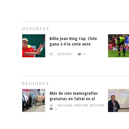
DEPORTES
Billie Jean King Cup: Chile
gana 2-0 la serie ante
Paraguay
DEPORTES
0
REGIONES
Más de cien mamografías
gratuitas en Taltal en el
mes de la prevención del
NACIONAL
,
PRINCIPAL
,
REGIONES
cáncer de mama
0