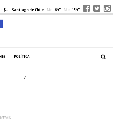
r:
$--
Santiago de Chile
Min:
6℃
Max:
15℃
NES
POLÍTICA
#
VIVEPAIS