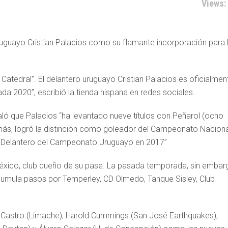
Views:
uguayo Cristian Palacios como su flamante incorporación para 
la Catedral”. El delantero uruguayo Cristian Palacios es oficialmen
da 2020”, escribió la tienda hispana en redes sociales.
ñaló que Palacios “ha levantado nueve títulos con Peñarol (ocho
ás, logró la distinción como goleador del Campeonato Naciona
r Delantero del Campeonato Uruguayo en 2017”
México, club dueño de su pase. La pasada temporada, sin embar
acumula pasos por Temperley, CD Olmedo, Tanque Sisley, Club
l Castro (Limache), Harold Cummings (San José Earthquakes),