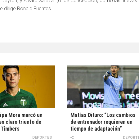
 de Dayton) y Álvaro Salazar (U. de Concepción) como las nuevas
e dirige Ronald Fuentes.
ipe Mora marcó un
Matías Dituro: “Los cambios
en claro triunfo de
de entrenador requieren un
 Timbers
tiempo de adaptación”
DEPORTES
DEPORT