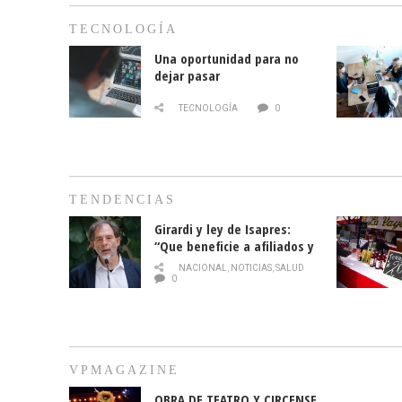
TECNOLOGÍA
Una oportunidad para no
dejar pasar
TECNOLOGÍA
0
TENDENCIAS
Girardi y ley de Isapres:
“Que beneficie a afiliados y
no legalice el abuso”
NACIONAL
,
NOTICIAS
,
SALUD
0
VPMAGAZINE
OBRA DE TEATRO Y CIRCENSE