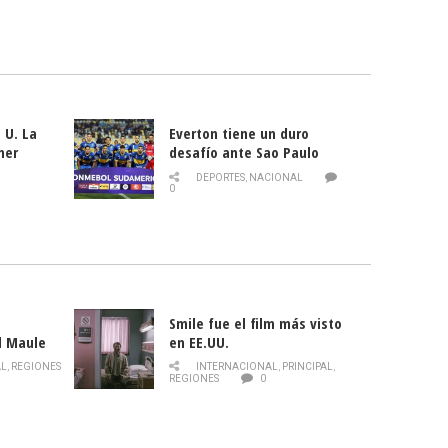
 U. La
Everton tiene un duro
mer
desafío ante Sao Paulo
ld
DEPORTES
,
NACIONAL
0
Smile fue el film más visto
l Maule
en EE.UU.
 de la
AL
,
REGIONES
INTERNACIONAL
,
PRINCIPAL
,
Director
REGIONES
0
celebra
smo