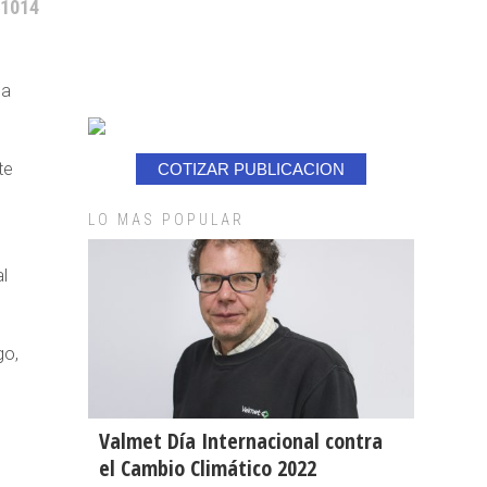
 1014
la
te
COTIZAR PUBLICACION
LO MAS POPULAR
l
go,
Valmet Día Internacional contra
el Cambio Climático 2022