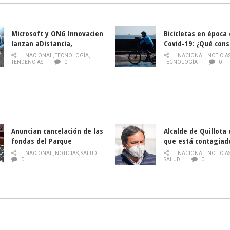
Microsoft y ONG Innovacien
Bicicletas en época
lanzan aDistancia,
Covid-19: ¿Qué cons
plataforma con cursos
momento de conduci
NACIONAL
,
TECNOLOGÍA
,
NACIONAL
,
NOTICIA
gratuitos online sobre
TENDENCIAS
0
TECNOLOGÍA
0
tecnología orientados a
emprendedores
Anuncian cancelación de las
Alcalde de Quillota
fondas del Parque
que está contagiad
O’Higgins debido al
COVID-19
NACIONAL
,
NOTICIAS
,
SALUD
NACIONAL
,
NOTICIA
coronavirus
0
SALUD
0