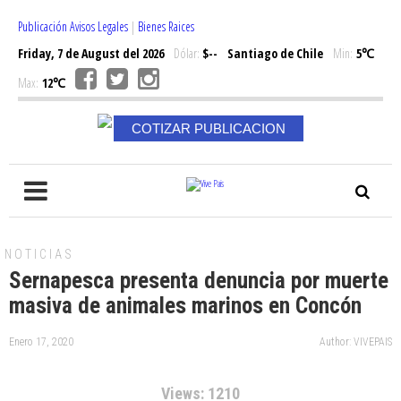
Publicación Avisos Legales
|
Bienes Raices
Friday, 7 de August del 2026
Dólar:
$--
Santiago de Chile
Min:
5℃
Max:
12℃
COTIZAR PUBLICACION
NOTICIAS
Sernapesca presenta denuncia por muerte
masiva de animales marinos en Concón
Enero 17, 2020
Author: VIVEPAIS
Views: 1210