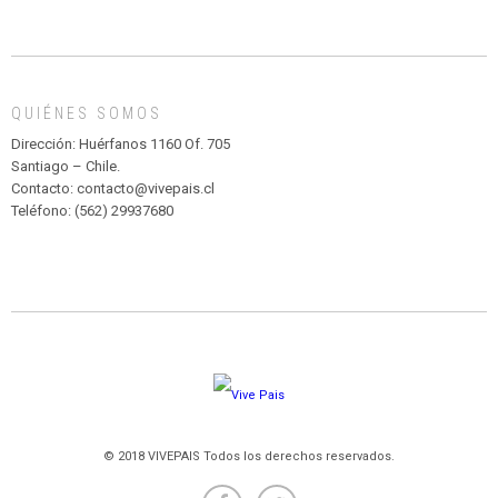
INFANTIL
DE
MADAGASCAR
EN
EL
QUIÉNES SOMOS
PARQUE
HURATDO
Dirección: Huérfanos 1160 Of. 705
Santiago – Chile.
Contacto: contacto@vivepais.cl
Teléfono: (562) 29937680
© 2018 VIVEPAIS Todos los derechos reservados.