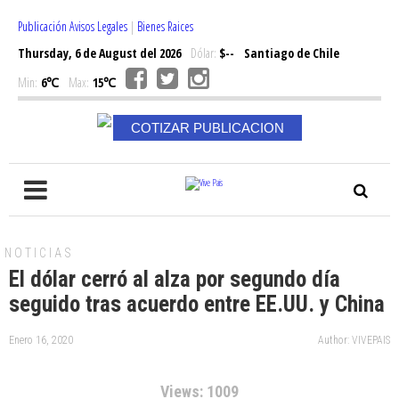
Publicación Avisos Legales
|
Bienes Raices
Thursday, 6 de August del 2026
Dólar:
$--
Santiago de Chile
Min:
6℃
Max:
15℃
COTIZAR PUBLICACION
NOTICIAS
El dólar cerró al alza por segundo día
seguido tras acuerdo entre EE.UU. y China
Enero 16, 2020
Author: VIVEPAIS
Views: 1009