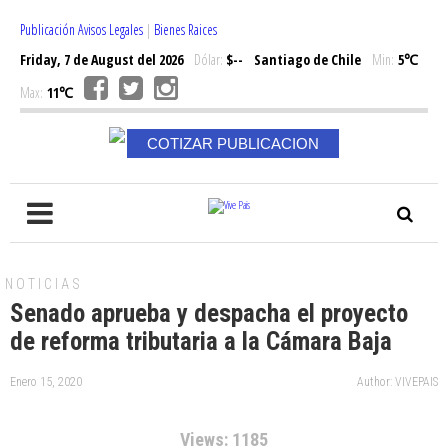
Publicación Avisos Legales
|
Bienes Raices
Friday, 7 de August del 2026
Dólar:
$--
Santiago de Chile
Min:
5℃
Max:
11℃
COTIZAR PUBLICACION
NOTICIAS
Senado aprueba y despacha el proyecto
de reforma tributaria a la Cámara Baja
Enero 15, 2020
Author: VIVEPAIS
Views: 1185