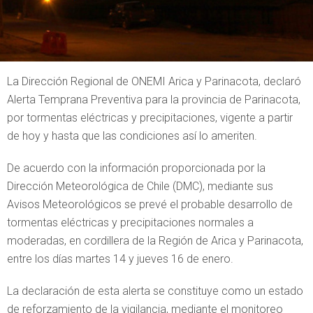
La Dirección Regional de ONEMI Arica y Parinacota, declaró
Alerta Temprana Preventiva para la provincia de Parinacota,
por tormentas eléctricas y precipitaciones, vigente a partir
de hoy y hasta que las condiciones así lo ameriten.
De acuerdo con la información proporcionada por la
Dirección Meteorológica de Chile (DMC), mediante sus
Avisos Meteorológicos se prevé el probable desarrollo de
tormentas eléctricas y precipitaciones normales a
moderadas, en cordillera de la Región de Arica y Parinacota,
entre los días martes 14 y jueves 16 de enero.
La declaración de esta alerta se constituye como un estado
de reforzamiento de la vigilancia, mediante el monitoreo