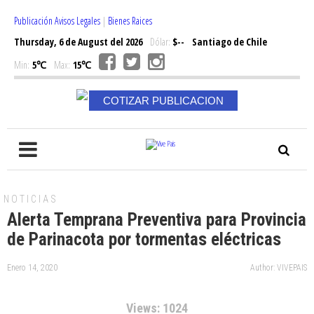
Publicación Avisos Legales
|
Bienes Raices
Thursday, 6 de August del 2026
Dólar:
$--
Santiago de Chile
Min:
5℃
Max:
15℃
COTIZAR PUBLICACION
NOTICIAS
Alerta Temprana Preventiva para Provincia
de Parinacota por tormentas eléctricas
Enero 14, 2020
Author: VIVEPAIS
Views: 1024