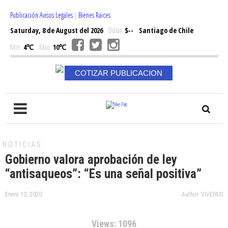
Publicación Avisos Legales
|
Bienes Raices
Saturday, 8 de August del 2026
Dólar:
$--
Santiago de Chile
Min:
4℃
Max:
10℃
COTIZAR PUBLICACION
NOTICIAS
Gobierno valora aprobación de ley
“antisaqueos”: “Es una señal positiva”
Enero 13, 2020
Author: VIVEPAIS
Views: 1096