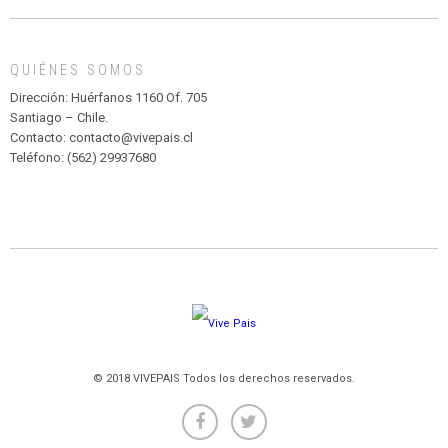
DE
MADAGASCAR
EN
EL
QUIÉNES SOMOS
PARQUE
HURATDO
Dirección: Huérfanos 1160 Of. 705
Santiago – Chile.
Contacto: contacto@vivepais.cl
Teléfono: (562) 29937680
© 2018 VIVEPAIS Todos los derechos reservados.