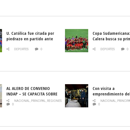
U. Católica fue citada por
Copa Sudamericana:
piedrazo en partido ante
Calera busca su pri
Deportes La Serena
triunfo ante Banfie
DEPORTES
0
DEPORTES
0
AL ALERO DE CONVENIO
Con visita a
INDAP – SE CAPACITA SOBRE
emprendimiento de
PLAGA DROSOPHILA SUZUKII
y llamado al rescate
NACIONAL
,
PRINCIPAL
,
REGIONES
NACIONAL
,
PRINCIP
historia campesina 
0
0
Nacional de INDAP 
la Semana del Turi