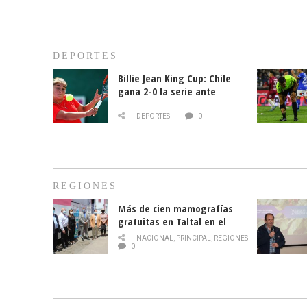
DEPORTES
Billie Jean King Cup: Chile
gana 2-0 la serie ante
Paraguay
DEPORTES
0
REGIONES
Más de cien mamografías
gratuitas en Taltal en el
mes de la prevención del
NACIONAL
,
PRINCIPAL
,
REGIONES
cáncer de mama
0