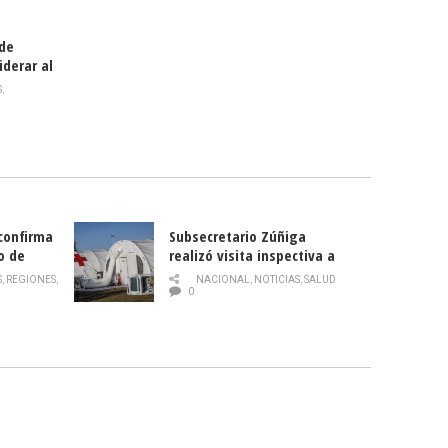
 de
iderar al
rlas?
S
,
 confirma
Subsecretario Zúñiga
o de
realizó visita inspectiva a
Hospital Modular Sótero del
S
,
REGIONES
,
NACIONAL
,
NOTICIAS
,
SALUD
Río
0