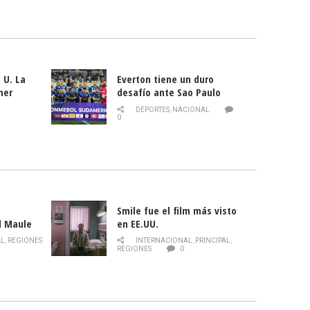
 U. La
Everton tiene un duro
mer
desafío ante Sao Paulo
ld
DEPORTES
,
NACIONAL
0
Smile fue el film más visto
l Maule
en EE.UU.
 de la
AL
,
REGIONES
INTERNACIONAL
,
PRINCIPAL
,
Director
REGIONES
0
celebra
smo