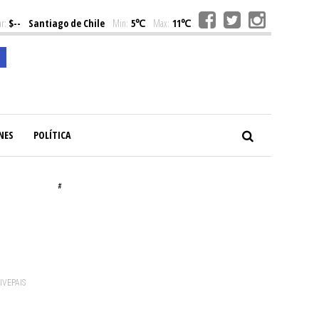
r:
$--
Santiago de Chile
Min:
5℃
Max:
11℃
NES
POLÍTICA
#
VIVEPAIS