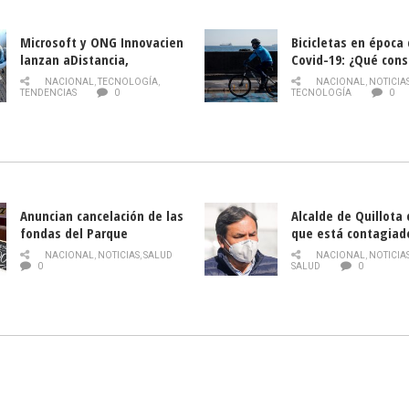
Microsoft y ONG Innovacien
Bicicletas en época
lanzan aDistancia,
Covid-19: ¿Qué cons
plataforma con cursos
momento de conduci
NACIONAL
,
TECNOLOGÍA
,
NACIONAL
,
NOTICIA
gratuitos online sobre
TENDENCIAS
0
TECNOLOGÍA
0
tecnología orientados a
emprendedores
Anuncian cancelación de las
Alcalde de Quillota
fondas del Parque
que está contagiad
O’Higgins debido al
COVID-19
NACIONAL
,
NOTICIAS
,
SALUD
NACIONAL
,
NOTICIA
coronavirus
0
SALUD
0