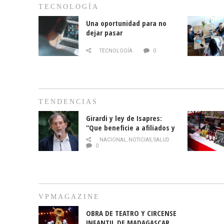
TECNOLOGÍA
Una oportunidad para no
dejar pasar
TECNOLOGÍA
0
TENDENCIAS
Girardi y ley de Isapres:
“Que beneficie a afiliados y
no legalice el abuso”
NACIONAL
,
NOTICIAS
,
SALUD
0
VPMAGAZINE
OBRA DE TEATRO Y CIRCENSE
INFANTIL DE MADAGASCAR