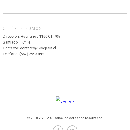
INFANTIL
DE
MADAGASCAR
EN
EL
QUIÉNES SOMOS
PARQUE
HURATDO
Dirección: Huérfanos 1160 Of. 705
Santiago – Chile.
Contacto: contacto@vivepais.cl
Teléfono: (562) 29937680
© 2018 VIVEPAIS Todos los derechos reservados.