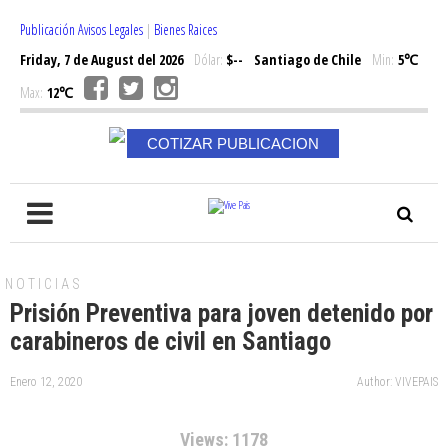
Publicación Avisos Legales
|
Bienes Raices
Friday, 7 de August del 2026
Dólar:
$--
Santiago de Chile
Min:
5℃
Max:
12℃
COTIZAR PUBLICACION
NOTICIAS
Prisión Preventiva para joven detenido por
carabineros de civil en Santiago
Enero 12, 2020
Author: VIVEPAIS
Views: 1178