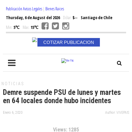
Publicación Avisos Legales
|
Bienes Raices
Thursday, 6 de August del 2026
Dólar:
$--
Santiago de Chile
Min:
5℃
Max:
15℃
COTIZAR PUBLICACION
NOTICIAS
Demre suspende PSU de lunes y martes
en 64 locales donde hubo incidentes
Enero 6, 2020
Author: VIVEPAIS
Views: 1285