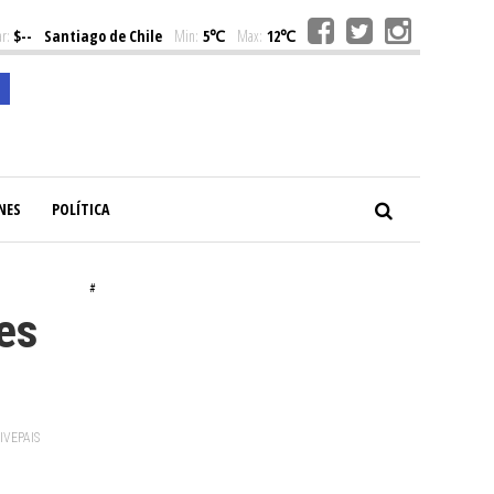
r:
$--
Santiago de Chile
Min:
5℃
Max:
12℃
NES
POLÍTICA
#
nes
VIVEPAIS