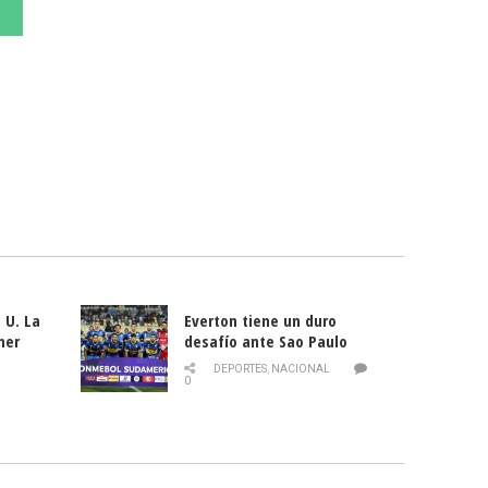
 U. La
Everton tiene un duro
mer
desafío ante Sao Paulo
ld
DEPORTES
,
NACIONAL
0