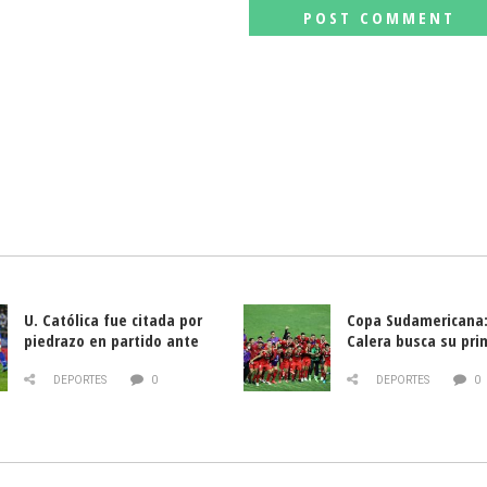
U. Católica fue citada por
Copa Sudamericana:
piedrazo en partido ante
Calera busca su pri
Deportes La Serena
triunfo ante Banfie
DEPORTES
0
DEPORTES
0