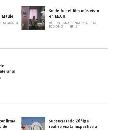
Smile fue el film más visto
l Maule
en EE.UU.
 de la
AL
,
REGIONES
INTERNACIONAL
,
PRINCIPAL
,
Director
REGIONES
0
celebra
smo
 de
iderar al
rlas?
S
,
 confirma
Subsecretario Zúñiga
o de
realizó visita inspectiva a