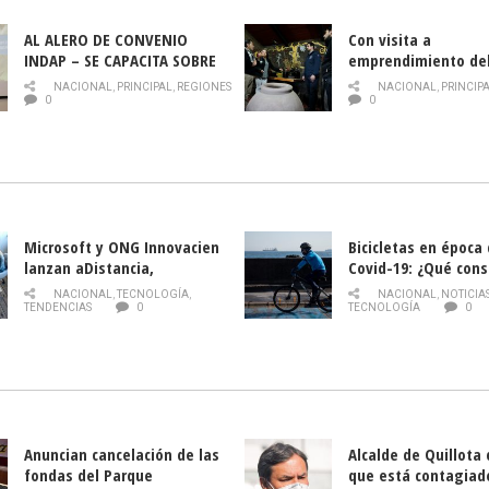
AL ALERO DE CONVENIO
Con visita a
INDAP – SE CAPACITA SOBRE
emprendimiento de
PLAGA DROSOPHILA SUZUKII
y llamado al rescate
NACIONAL
,
PRINCIPAL
,
REGIONES
NACIONAL
,
PRINCIP
historia campesina 
0
0
Nacional de INDAP 
la Semana del Turi
Microsoft y ONG Innovacien
Bicicletas en época
lanzan aDistancia,
Covid-19: ¿Qué cons
plataforma con cursos
momento de conduci
NACIONAL
,
TECNOLOGÍA
,
NACIONAL
,
NOTICIA
gratuitos online sobre
TENDENCIAS
0
TECNOLOGÍA
0
tecnología orientados a
emprendedores
Anuncian cancelación de las
Alcalde de Quillota
fondas del Parque
que está contagiad