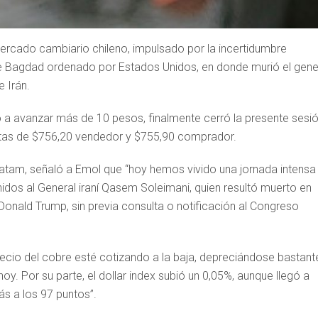
 mercado cambiario chileno, impulsado por la incertidumbre
de Bagdad ordenado por Estados Unidos, en donde murió el gene
 Irán.
gó a avanzar más de 10 pesos, finalmente cerró la presente sesi
tas de $756,20 vendedor y $755,90 comprador.
atam, señaló a Emol que “hoy hemos vivido una jornada intensa
idos al General iraní Qasem Soleimani, quien resultó muerto en
 Donald Trump, sin previa consulta o notificación al Congreso
ecio del cobre esté cotizando a la baja, depreciándose bastant
oy. Por su parte, el dollar index subió un 0,05%, aunque llegó a
s a los 97 puntos”.