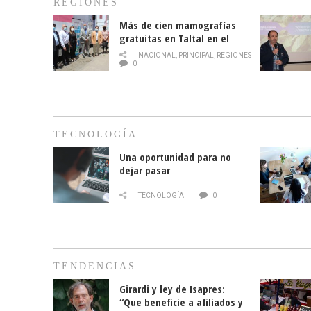
REGIONES
Más de cien mamografías
gratuitas en Taltal en el
mes de la prevención del
NACIONAL
,
PRINCIPAL
,
REGIONES
cáncer de mama
0
TECNOLOGÍA
Una oportunidad para no
dejar pasar
TECNOLOGÍA
0
TENDENCIAS
Girardi y ley de Isapres:
“Que beneficie a afiliados y