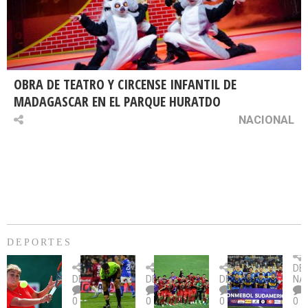
OBRA DE TEATRO Y CIRCENSE INFANTIL DE
MADAGASCAR EN EL PARQUE HURATDO
NACIONAL
DEPORTES
Billie
U.
Copa
Eve
DE
Jean
Católica
Sudamericana:
tie
DEPORTES
DEPORTES
DEPORTES
NA
King
fue
U.
un
0
0
0
0
Cup:
citada
La
dur