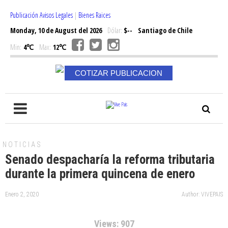
Publicación Avisos Legales
|
Bienes Raices
Monday, 10 de August del 2026
Dólar:
$--
Santiago de Chile
Min:
4℃
Max:
12℃
COTIZAR PUBLICACION
NOTICIAS
Senado despacharía la reforma tributaria
durante la primera quincena de enero
Enero 2, 2020
Author: VIVEPAIS
Views: 907