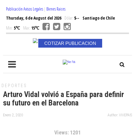
Publicación Avisos Legales
|
Bienes Raices
Thursday, 6 de August del 2026
Dólar:
$--
Santiago de Chile
Min:
5℃
Max:
15℃
COTIZAR PUBLICACION
DEPORTES
Arturo Vidal volvió a España para definir
su futuro en el Barcelona
Enero 2, 2020
Author: VIVEPAIS
Views: 1201