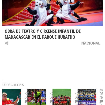
OBRA DE TEATRO Y CIRCENSE INFANTIL DE
MADAGASCAR EN EL PARQUE HURATDO
NACIONAL
DEPORTES
Billie
U.
Copa
Eve
DE
Jean
Católica
Sudamericana:
tie
DEPORTES
DEPORTES
DEPORTES
NA
King
fue
U.
un